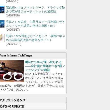
(2026/5/8)
高信頼セキュアネットワーク、アラクサラ統
合で広がるフォーティネットの選択肢
(2026/4/30)
見落としが多発、AI普及＆データ急増に伴う
ネットワーク課題の意外な原因とは？
(2026/2/17)
無線LANの問題はどこにある？ 事例に学ぶ
Web会議品質改善の意外なポイント
(2025/12/10)
From Informa TechTarget
瞬時にM365が乗っ取られる
――全社員に周知すべき“新フ
ィッシング”の教訓
MFA（多要素認証）を入れた
から安心という常識が崩れ去
っている。フィッシング集団
ycoon2FA」が摘発されたが、脅威が完全になくな
たというわけではない。
アクセスランキング
026/08/07 UPDATE