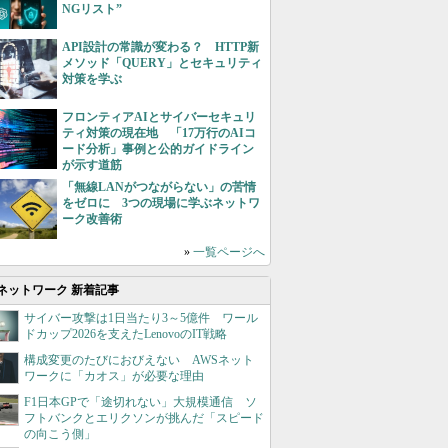
NGリスト”
API設計の常識が変わる？ HTTP新
メソッド「QUERY」とセキュリティ
対策を学ぶ
フロンティアAIとサイバーセキュリ
ティ対策の現在地 「17万行のAIコ
ード分析」事例と公的ガイドライン
が示す道筋
「無線LANがつながらない」の苦情
をゼロに 3つの現場に学ぶネットワ
ーク改善術
»
一覧ページへ
ネットワーク 新着記事
サイバー攻撃は1日当たり3～5億件 ワール
ドカップ2026を支えたLenovoのIT戦略
構成変更のたびにおびえない AWSネット
ワークに「カオス」が必要な理由
F1日本GPで「途切れない」大規模通信 ソ
フトバンクとエリクソンが挑んだ「スピード
の向こう側」