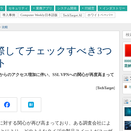
フラ
セキュリティ
業務アプリ
システム開発
IT経営
インダストリー
導入事例
Computer Weekly日本語版
ホワイトペーパー
TechTarget.AI
AI
経営とIT
医療IT
中堅・中小企業とIT
教育IT
比較
入に際してチェックすべき3つ
ト
80
題
らのアクセス増加に伴い、SSL VPNへの関心が再度高まって
[
TechTarget
]
yer） VPNに対する関心が再び高まっており、ある調査会社によ