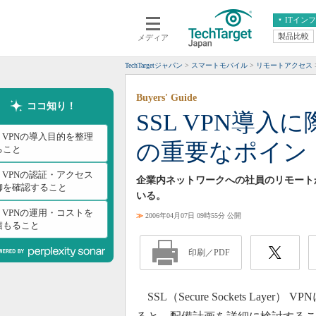
ITイン
製品比較
メディア
クラウド
エンタープライズ
ERP
仮想化
TechTargetジャパン
スマートモバイル
リモートアクセス
データ分析
サーバ＆ストレージ
Buyers' Guide
CX
スマートモバイル
ココ知り！
SSL VPN導
情報系システム
ネットワーク
L VPNの導入目的を整理
の重要なポイン
システム運用管理
ること
L VPNの認証・アクセス
企業内ネットワークへの社員のリモートか
御を確認すること
いる。
L VPNの運用・コストを
≫
2006年04月07日 09時55分 公開
積もること
印刷／PDF
SSL（Secure Sockets La