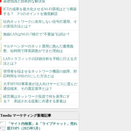
基礎知識と効果的な解決策
ICTの成果を最大化させるWi-Fi環境はどう構築
する？ 3つのポイントを徹底解説
社内ネットワークに依存しない信号灯運用、そ
の実現方法とは？
無線LANはWi-Fi 7移行で“不要論”払拭か？
マルチベンダーのネット運用に挑んだ慶應義
塾、短時間で障害調査ができた理由は
LANトラフィックの詳細分析を手軽に行える方
法とは？
管理者を悩ませるネットワーク機器の故障、対
応時間を10分の1にした方法とは
大手MVNO事業者が法人向けサービスに選んだ
通信端末、その選定基準とは？
経営層はネットワーク投資で何を基準にす
る？ 承認される提案に共通する要素は
ITmedia マーケティング新着記事
「サイト内検索」＆「ライブチャット」売れ
筋TOP5（2025年5月）