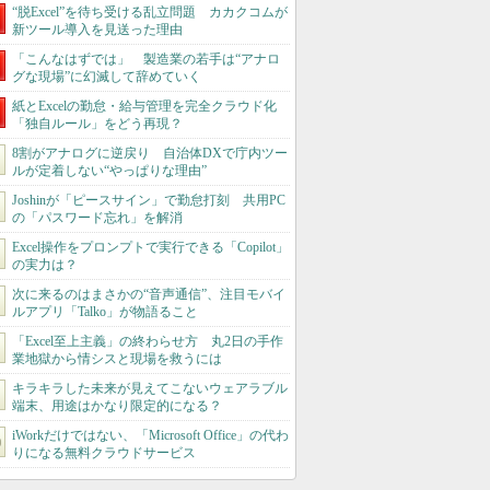
“脱Excel”を待ち受ける乱立問題 カカクコムが
新ツール導入を見送った理由
「こんなはずでは」 製造業の若手は“アナロ
グな現場”に幻滅して辞めていく
紙とExcelの勤怠・給与管理を完全クラウド化
「独自ルール」をどう再現？
8割がアナログに逆戻り 自治体DXで庁内ツー
ルが定着しない“やっぱりな理由”
Joshinが「ピースサイン」で勤怠打刻 共用PC
の「パスワード忘れ」を解消
Excel操作をプロンプトで実行できる「Copilot」
の実力は？
次に来るのはまさかの“音声通信”、注目モバイ
ルアプリ「Talko」が物語ること
「Excel至上主義」の終わらせ方 丸2日の手作
業地獄から情シスと現場を救うには
キラキラした未来が見えてこないウェアラブル
端末、用途はかなり限定的になる？
iWorkだけではない、「Microsoft Office」の代わ
りになる無料クラウドサービス