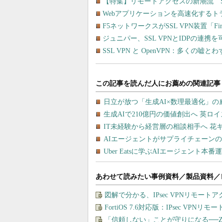
【特集】リモートアクセスの新潮流 SSL-V
Webアプリケーションを高速化する
F5ネットワークスがSSL VPN装置「Fir
ジュニパー、SSL VPNとIDPの連携を可
SSL VPN と OpenVPN：多くの嘘とわ
あわせて読みたい事例資料／製品資料／
図解で分かる、IPsec VPNリモート
FortiOS 7.6対応版：IPsec VP
「信頼しない」ことが守りになる──