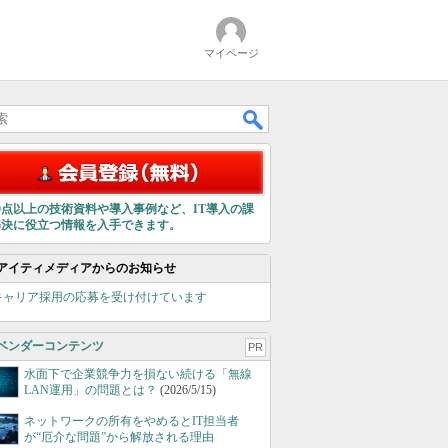
マイページ
00点以上の技術資料や導入事例など、IT導入の課
解決に役立つ情報を入手できます。
アイティメディアからのお知らせ
キャリア採用の応募を受け付けています
ベンダーコンテンツ
PR
水面下で企業競争力を損ない続ける「無線
LAN運用」の問題とは？
(2026/5/15)
ネットワークの所有をやめるとIT担当者
が“厄介な問題”から解放される理由