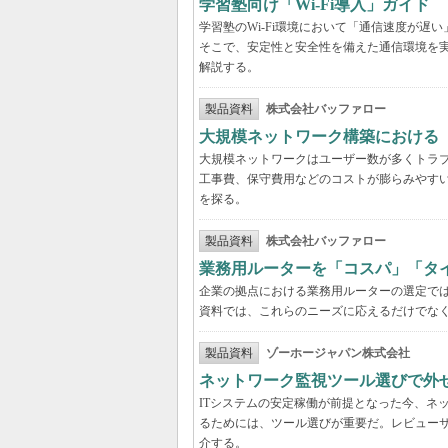
学習塾向け「Wi-Fi導入」ガイド
学習塾のWi-Fi環境において「通信速度が
そこで、安定性と安全性を備えた通信環境を
解説する。
製品資料
株式会社バッファロー
大規模ネットワーク構築における
大規模ネットワークはユーザー数が多くトラ
工事費、保守費用などのコストが膨らみやす
を探る。
製品資料
株式会社バッファロー
業務用ルーターを「コスパ」「タ
企業の拠点における業務用ルーターの選定で
資料では、これらのニーズに応えるだけでな
製品資料
ゾーホージャパン株式会社
ネットワーク監視ツール選びで外
ITシステムの安定稼働が前提となった今、ネ
るためには、ツール選びが重要だ。レビュー
介する。