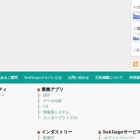
トの
ト構
／B
くあるご質問
TechTargetジャパンとは
お問い合わせ
広告掲載について
利用規
ティ
業務アプリ
ティ
ERP
データ分析
CX
情報系システム
エンタープライズAI
インダストリー
TechTargetサービ
医療IT
ホワイトペーパー