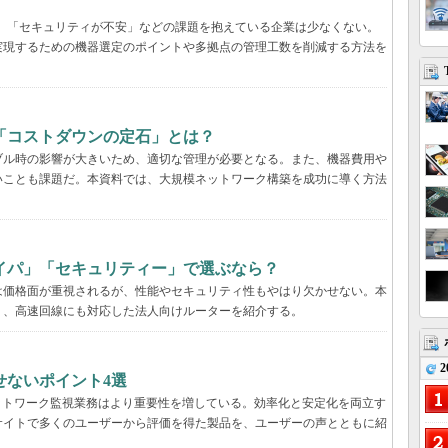
遅い」「セキュリティが不安」などの課題を抱えている企業は少なくない。
実現するための機器選定のポイントや多拠点の管理工数を削減する方法を
「コストダウンの定石」とは？
ブル時の影響が大きいため、適切な管理が必要となる。また、機器費用や
いことも課題だ。本資料では、大規模ネットワーク構築を成功に導く方法
イパ」「セキュリティー」で選ぶなら？
は価格面が重視されるが、性能やセキュリティ性もやはり欠かせない。本
く、高速回線にも対応した法人向けルーターを紹介する。
2
せないポイント4選
ットワーク監視業務はより重要性を増している。効率化と安定化を両立す
サイトで多くのユーザーから評価を得た製品を、ユーザーの声とともに紹