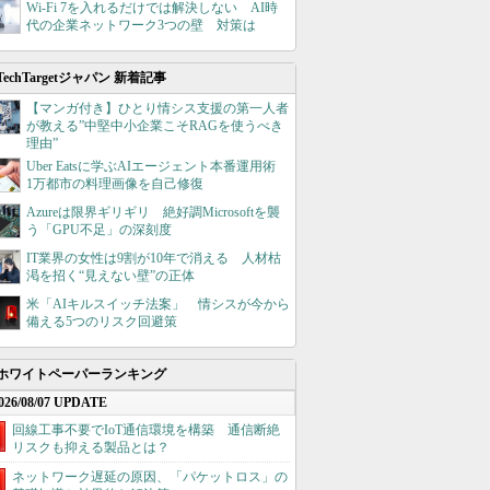
Wi-Fi 7を入れるだけでは解決しない AI時
代の企業ネットワーク3つの壁 対策は
TechTargetジャパン 新着記事
【マンガ付き】ひとり情シス支援の第一人者
が教える”中堅中小企業こそRAGを使うべき
理由”
Uber Eatsに学ぶAIエージェント本番運用術
1万都市の料理画像を自己修復
Azureは限界ギリギリ 絶好調Microsoftを襲
う「GPU不足」の深刻度
IT業界の女性は9割が10年で消える 人材枯
渇を招く“見えない壁”の正体
米「AIキルスイッチ法案」 情シスが今から
備える5つのリスク回避策
ホワイトペーパーランキング
026/08/07 UPDATE
回線工事不要でIoT通信環境を構築 通信断絶
リスクも抑える製品とは？
ネットワーク遅延の原因、「パケットロス」の