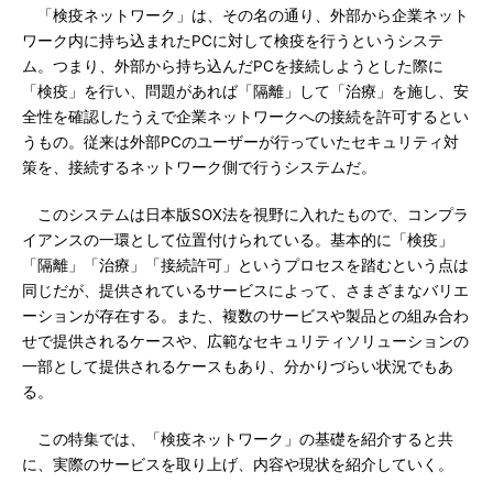
「検疫ネットワーク」は、その名の通り、外部から企業ネット
ワーク内に持ち込まれたPCに対して検疫を行うというシステ
ム。つまり、外部から持ち込んだPCを接続しようとした際に
「検疫」を行い、問題があれば「隔離」して「治療」を施し、安
全性を確認したうえで企業ネットワークへの接続を許可するとい
うもの。従来は外部PCのユーザーが行っていたセキュリティ対
策を、接続するネットワーク側で行うシステムだ。
このシステムは日本版SOX法を視野に入れたもので、コンプラ
イアンスの一環として位置付けられている。基本的に「検疫」
「隔離」「治療」「接続許可」というプロセスを踏むという点は
同じだが、提供されているサービスによって、さまざまなバリエ
ーションが存在する。また、複数のサービスや製品との組み合わ
せで提供されるケースや、広範なセキュリティソリューションの
一部として提供されるケースもあり、分かりづらい状況でもあ
る。
この特集では、「検疫ネットワーク」の基礎を紹介すると共
に、実際のサービスを取り上げ、内容や現状を紹介していく。