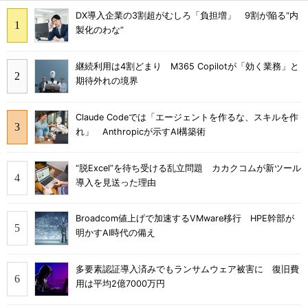
DX導入企業の3割超がむしろ「負担増」 9割が陥る“内
製化のわな”
継続利用は4割どまり M365 Copilotが「効く業務」と
期待外れの境界
Claude Codeでは「エージェントを作るな、スキルを作
れ」 Anthropicが示すAI構築術
“脱Excel”を待ち受ける乱立問題 カカクコムが新ツール
導入を見送った理由
Broadcom値上げで加速するVMware移行 HPE幹部が
明かすAI時代の備え
多要素認証導入済みでもランサムウェア被害に 復旧費
用は平均2億7000万円