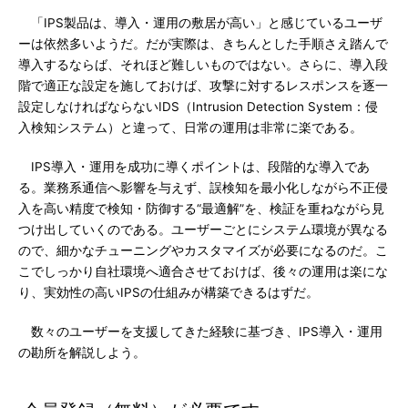
「IPS製品は、導入・運用の敷居が高い」と感じているユーザ
ーは依然多いようだ。だが実際は、きちんとした手順さえ踏んで
導入するならば、それほど難しいものではない。さらに、導入段
階で適正な設定を施しておけば、攻撃に対するレスポンスを逐一
設定しなければならないIDS（Intrusion Detection System：侵
入検知システム）と違って、日常の運用は非常に楽である。
IPS導入・運用を成功に導くポイントは、段階的な導入であ
る。業務系通信へ影響を与えず、誤検知を最小化しながら不正侵
入を高い精度で検知・防御する“最適解”を、検証を重ねながら見
つけ出していくのである。ユーザーごとにシステム環境が異なる
ので、細かなチューニングやカスタマイズが必要になるのだ。こ
こでしっかり自社環境へ適合させておけば、後々の運用は楽にな
り、実効性の高いIPSの仕組みが構築できるはずだ。
数々のユーザーを支援してきた経験に基づき、IPS導入・運用
の勘所を解説しよう。