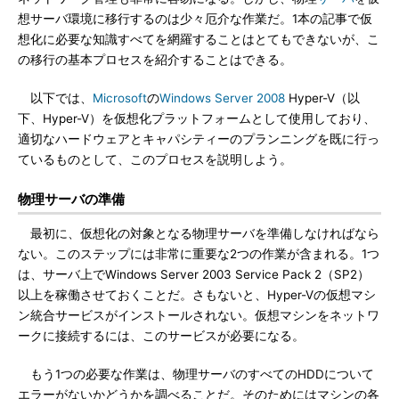
想サーバ環境に移行するのは少々厄介な作業だ。1本の記事で仮
想化に必要な知識すべてを網羅することはとてもできないが、こ
の移行の基本プロセスを紹介することはできる。
以下では、
Microsoft
の
Windows Server 2008
Hyper-V（以
下、Hyper-V）を仮想化プラットフォームとして使用しており、
適切なハードウェアとキャパシティーのプランニングを既に行っ
ているものとして、このプロセスを説明しよう。
物理サーバの準備
最初に、仮想化の対象となる物理サーバを準備しなければなら
ない。このステップには非常に重要な2つの作業が含まれる。1つ
は、サーバ上でWindows Server 2003 Service Pack 2（SP2）
以上を稼働させておくことだ。さもないと、Hyper-Vの仮想マシ
ン統合サービスがインストールされない。仮想マシンをネットワ
ークに接続するには、このサービスが必要になる。
もう1つの必要な作業は、物理サーバのすべてのHDDについて
エラーがないかどうかを調べることだ。そのためにはマシンの各