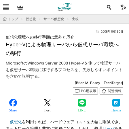
トップ
仮想化
サーバ仮想化
比較
2008年10月30日
仮想化環境への移行手順は意外と厄介
Hyper-Vによる物理サーバから仮想サーバ環境へ
の移行
MicrosoftのWindows Server 2008 Hyper-Vを使って物理サーバ
を仮想サーバ環境に移行するプロセスを、失敗しやすいポイント
を含めて説明する。
[Brien M. Posey，TechTarget]
PC用表示
関連情報
Share
Post
LINE
Hatena
仮想化
を利用すれば、ハードウェアコストを大幅に削減でき、
ネットワーク管理も非常に容易になる。しかし、物理
サーバ
を仮