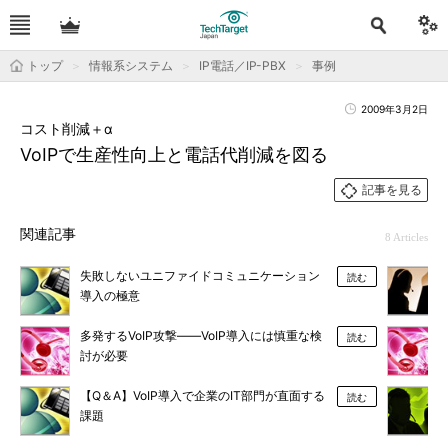
トップ
情報系システム
IP電話／IP-PBX
事例
2009年3月2日
コスト削減＋α
VoIPで生産性向上と電話代削減を図る
記事を見る
関連記事
8 Articles
失敗しないユニファイドコミュニケーション
読む
導入の極意
多発するVoIP攻撃――VoIP導入には慎重な検
読む
討が必要
【Q＆A】VoIP導入で企業のIT部門が直面する
読む
課題