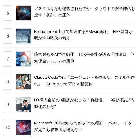
アスクルはなぜ侵害されたのか クラウドの安全神話を
崩す「例外」の正体
Broadcom値上げで加速するVMware移行 HPE幹部が
明かすAI時代の備え
障害対処をAIで自動化 TDK子会社が語る「自律型」予
知保全システムの裏側
Claude Codeでは「エージェントを作るな、スキルを作
れ」 Anthropicが示すAI構築術
DX導入企業の3割超がむしろ「負担増」 9割が陥る“内
製化のわな”
Microsoft 365の知られざる5つの裏口 パスワードを
変えても攻撃者は消えない