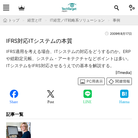
トップ
経営とIT
IT経営／IT戦略系ソリューション
事例
2009年8月17日
IFRS対応ITシステムの本質
IFRS適用を考える場合、ITシステムの対応をどうするのか。ERP
や総勘定元帳、システム・アーキテクチャなどポイントは多い。
ITシステムをIFRS対応させるうえでの基本を解説する。
[ITmedia]
PC用表示
関連情報
Share
Post
LINE
Hatena
記事一覧