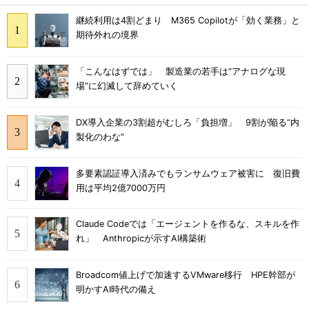
継続利用は4割どまり M365 Copilotが「効く業務」と
期待外れの境界
「こんなはずでは」 製造業の若手は“アナログな現
場”に幻滅して辞めていく
DX導入企業の3割超がむしろ「負担増」 9割が陥る“内
製化のわな”
多要素認証導入済みでもランサムウェア被害に 復旧費
用は平均2億7000万円
Claude Codeでは「エージェントを作るな、スキルを作
れ」 Anthropicが示すAI構築術
Broadcom値上げで加速するVMware移行 HPE幹部が
明かすAI時代の備え