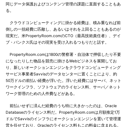
同じデータ保護およびコンテンツ管理の課題に直面することもあ
る。
クラウドコンピューティングに掛かる経費は、積み重なれば前
倒しの一括経費に匹敵し、あるいはそれを上回ることもあるのが
現実だ。米PropertyRoom.comのCTO（最高技術責任者）、デイ
ブ・バンクス氏はその現実を受け入れるつもりだと話す。
PropertyRoom.comは1800の警察署・自治体で押収したり不要
になったりした物品を競売に掛けるWebビジネスを展開してお
り、新しいオークションエンジンをクラウドコンピューティング
サービス事業者Savvisのデータセンターに置くことにより、約
50万ドルの前払い経費が浮いた。浮いた経費にはサーバ、ネット
ワークインフラ、ソフトウェアのライセンス料、サーバ／ネット
ワーク管理のための人件費などがある。
前払いせずに済んだ経費のうち特に大きかったのは、Oracle
Databaseのライセンス料だ。PropertyRoom.comは月額推定1万
ドルでSavvisのインフラにオークションエンジンを置いて管理運
営を任せており、Oracleのライセンス料もこの料金に含まれる。