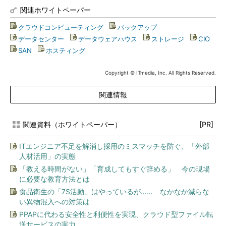
関連ホワイトペーパー
クラウドコンピューティング
|
バックアップ
|
データセンター
|
データウェアハウス
|
ストレージ
|
CIO
|
SAN
|
ホスティング
Copyright © ITmedia, Inc. All Rights Reserved.
関連情報
関連資料（ホワイトペーパー）
[PR]
ITエンジニア不足を解消し採用のミスマッチを防ぐ、「外部
人材活用」の実態
「教える時間がない」「育成してもすぐ辞める」 今の現場
に必要な教育方法とは
食品衛生の「7S活動」はやっているが…… なかなか減らな
い異物混入への対策は
PPAPに代わる安全性と利便性を実現、クラウド型ファイル転
送サービスの実力