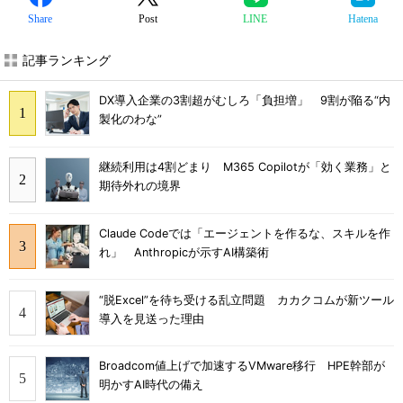
Share
Post
LINE
Hatena
記事ランキング
DX導入企業の3割超がむしろ「負担増」 9割が陥る“内
製化のわな”
継続利用は4割どまり M365 Copilotが「効く業務」と
期待外れの境界
Claude Codeでは「エージェントを作るな、スキルを作
れ」 Anthropicが示すAI構築術
“脱Excel”を待ち受ける乱立問題 カカクコムが新ツール
導入を見送った理由
Broadcom値上げで加速するVMware移行 HPE幹部が
明かすAI時代の備え