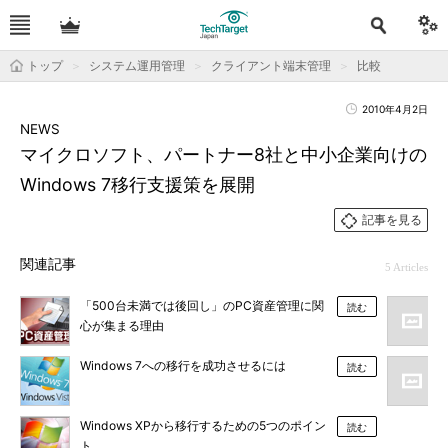
トップ
システム運用管理
クライアント端末管理
比較
2010年4月2日
NEWS
マイクロソフト、パートナー8社と中小企業向けの
Windows 7移行支援策を展開
記事を見る
関連記事
5 Articles
「500台未満では後回し」のPC資産管理に関
読む
心が集まる理由
Windows 7への移行を成功させるには
読む
Windows XPから移行するための5つのポイン
読む
ト