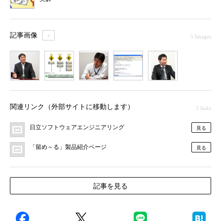
記事画像
＋
5 Images
1
2
3
4
5
関連リンク（外部サイトに移動します）
2 links
日立ソフトウェアエンジニアリング
見る
「留め～る」製品紹介ページ
見る
記事を見る