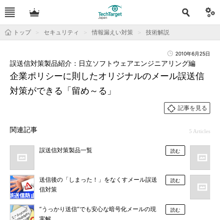
トップ
セキュリティ
情報漏えい対策
技術解説
2010年6月25日
誤送信対策製品紹介：日立ソフトウェアエンジニアリング編
企業ポリシーに則したオリジナルのメール誤送信
対策ができる「留め～る」
記事を見る
関連記事
5 Articles
誤送信対策製品一覧
読む
送信後の「しまった！」をなくすメール誤送
読む
信対策
“うっかり送信”でも安心な暗号化メールの現
読む
実解