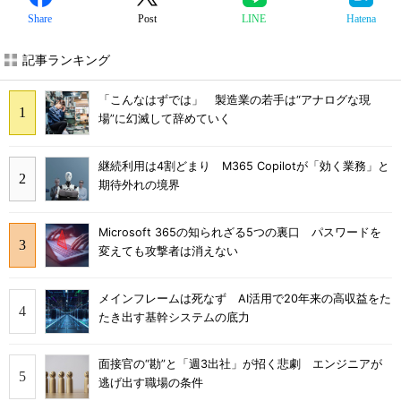
Share
Post
LINE
Hatena
記事ランキング
「こんなはずでは」 製造業の若手は“アナログな現
場”に幻滅して辞めていく
継続利用は4割どまり M365 Copilotが「効く業務」と
期待外れの境界
Microsoft 365の知られざる5つの裏口 パスワードを
変えても攻撃者は消えない
メインフレームは死なず AI活用で20年来の高収益をた
たき出す基幹システムの底力
面接官の“勘”と「週3出社」が招く悲劇 エンジニアが
逃げ出す職場の条件