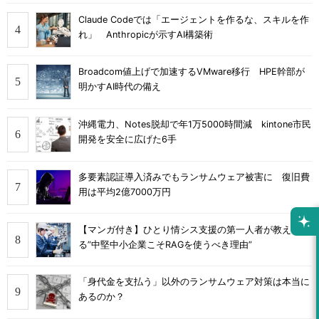
Claude Codeでは「エージェントを作るな、スキルを作
れ」 Anthropicが示すAI構築術
Broadcom値上げで加速するVMware移行 HPE幹部が
明かすAI時代の備え
沖縄電力、Notes脱却で年1万5000時間減 kintone市民
開発を安全に広げた6手
多要素認証導入済みでもランサムウェア被害に 復旧費
用は平均2億7000万円
【マンガ付き】ひとり情シス支援の第一人者が教え
る”中堅中小企業こそRAGを使うべき理由”
「身代金を支払う」以外のランサムウェア対策は本当に
あるのか？