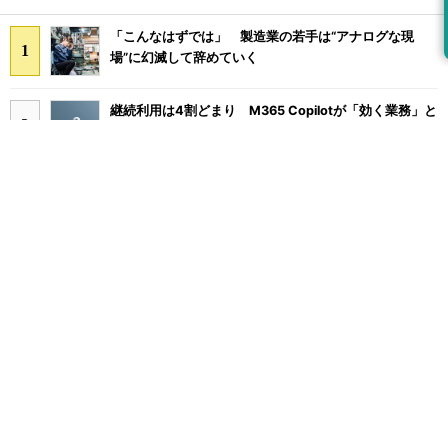
「こんなはずでは」 製造業の若手は“アナログな現
場”に幻滅して辞めていく
継続利用は4割どまり M365 Copilotが「効く業務」と
期待外れの境界
Microsoft 365の知られざる5つの裏口 パスワードを
変えても攻撃者は消えない
メインフレームは死なず AI活用で20年来の高収益を
たたき出す基幹システムの底力
多要素認証導入済みでもランサムウェア被害に 復旧費
用は平均2億7000万円
「COBOL」「JCL」計7000本のAWS移行 2000社を
支える給与サービスを襲った危機