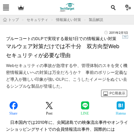
トップ
セキュリティ
情報漏えい対策
製品解説
2011年2月1日
ブルーコートのDLPで実現する最短1日での情報漏えい対策
マルウェア対策だけでは不十分 双方向型Web
セキュリティが必要な理由
Webセキュリティの事故が急増する中、管理体制のスキを突く機
密情報漏えいへの対策は万全だろうか？ 事前のポリシー定義な
ど導入が難しい印象が強いDLPに、こうしたイメージをぬぐい去
るシンプルな製品が登場した。
PC用表示
Share
Post
LINE
Hatena
日本国内では2010年に、尖閣諸島での映像流出事件やオンライ
ンショッピングサイトでの会員情報流出事件、国際的には