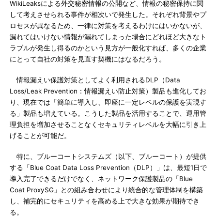
WikiLeaksによる外交秘密情報の公開など、情報の秘密保持に関
して考えさせられる事件が相次いで発生した。それぞれ背景やプ
ロセスが異なるため、一律に対策を考えるわけにはいかないが、
漏れてはいけない情報が漏れてしまった場合にどれほど大きなト
ラブルが発生し得るのかという見方が一般化すれば、多くの企業
にとって自社の対策を見直す契機にはなるだろう。
情報漏えい保護対策としてよく利用されるDLP（Data
Loss/Leak Prevention：情報漏えい防止対策）製品も進化してお
り、現在では「簡単に導入し、即座に一定レベルの保護を実現す
る」製品も増えている。こうした製品を活用することで、運用管
理負担を増加させることなくセキュリティレベルを大幅に引き上
げることが可能だ。
特に、ブルーコートシステムズ（以下、ブルーコート）が提供
する「Blue Coat Data Loss Prevention（DLP）」は、最短1日で
導入完了できるだけでなく、ネットワーク保護製品の「Blue
Coat ProxySG」との組み合わせにより統合的な管理体制を構築
し、補完的にセキュリティを高める上で大きな効果が期待でき
る。