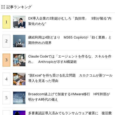
記事ランキング
DX導入企業の3割超がむしろ「負担増」 9割が陥る“内
製化のわな”
継続利用は4割どまり M365 Copilotが「効く業務」と
期待外れの境界
Claude Codeでは「エージェントを作るな、スキルを作
れ」 Anthropicが示すAI構築術
“脱Excel”を待ち受ける乱立問題 カカクコムが新ツール
導入を見送った理由
Broadcom値上げで加速するVMware移行 HPE幹部が
明かすAI時代の備え
多要素認証導入済みでもランサムウェア被害に 復旧費