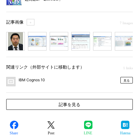
記事画像
＋
7 Images
1
2
3
4
5
6
7
関連リンク（外部サイトに移動します）
1 links
IBM Cognos 10
見る
記事を見る
Share
Post
LINE
Hatena