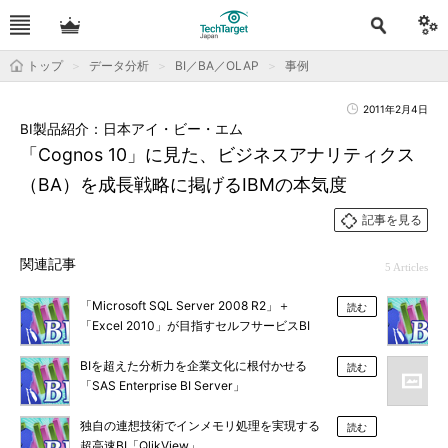
トップ
データ分析
BI／BA／OLAP
事例
2011年2月4日
BI製品紹介：日本アイ・ビー・エム
「Cognos 10」に見た、ビジネスアナリティクス
（BA）を成長戦略に掲げるIBMの本気度
記事を見る
関連記事
5 Articles
「Microsoft SQL Server 2008 R2」＋
読む
「Excel 2010」が目指すセルフサービスBI
BIを超えた分析力を企業文化に根付かせる
読む
「SAS Enterprise BI Server」
独自の連想技術でインメモリ処理を実現する
読む
超高速BI「QlikView」