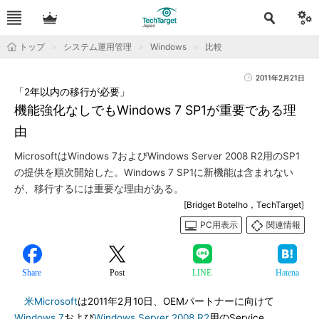
トップ
システム運用管理
Windows
比較
2011年2月21日
「2年以内の移行が必要」
機能強化なしでもWindows 7 SP1が重要である理
由
MicrosoftはWindows 7およびWindows Server 2008 R2用のSP1
の提供を順次開始した。Windows 7 SP1に新機能は含まれない
が、移行するには重要な理由がある。
[Bridget Botelho，TechTarget]
PC用表示
関連情報
Share
Post
LINE
Hatena
米Microsoft
は2011年2月10日、OEMパートナーに向けて
Windows 7
および
Windows Server 2008 R2
用のService