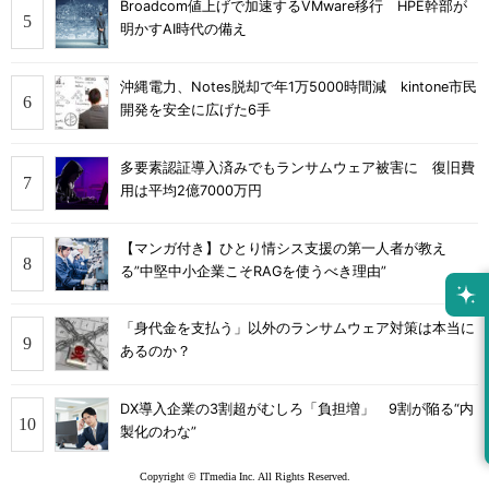
Broadcom値上げで加速するVMware移行 HPE幹部が
明かすAI時代の備え
沖縄電力、Notes脱却で年1万5000時間減 kintone市民
開発を安全に広げた6手
多要素認証導入済みでもランサムウェア被害に 復旧費
用は平均2億7000万円
【マンガ付き】ひとり情シス支援の第一人者が教え
る”中堅中小企業こそRAGを使うべき理由”
「身代金を支払う」以外のランサムウェア対策は本当に
あるのか？
DX導入企業の3割超がむしろ「負担増」 9割が陥る“内
製化のわな”
Copyright © ITmedia Inc. All Rights Reserved.