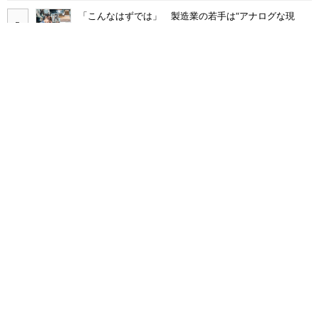
「こんなはずでは」 製造業の若手は“アナログな現
場”に幻滅して辞めていく
DX導入企業の3割超がむしろ「負担増」 9割が陥る“内
製化のわな”
多要素認証導入済みでもランサムウェア被害に 復旧費
用は平均2億7000万円
Claude Codeでは「エージェントを作るな、スキルを作
れ」 Anthropicが示すAI構築術
Broadcom値上げで加速するVMware移行 HPE幹部が
明かすAI時代の備え
「COBOL」「JCL」計7000本のAWS移行 2000社を支
える給与サービスを襲った危機