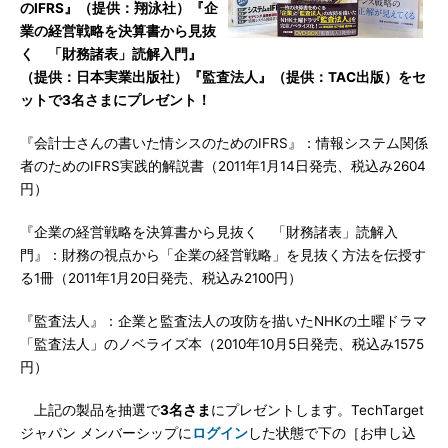
のIFRS』（提供：翔泳社）『企
業の経営戦略を決算書から見抜
く 「財務諸表」読解入門』
（提供：日本実業出版社）『監査法人』（提供：TAC出版）をセ
ットで3名さまにプレゼント！
『会計士さんの書いた情シスのためのIFRS』：情報システム関係
者のためのIFRS実践的解説書（2011年1月14日発売、税込み2604
円）
『企業の経営戦略を決算書から見抜く 「財務諸表」読解入
門』：財務の視点から「企業の経営戦略」を見抜く方法を伝授す
る1冊（2011年1月20日発売、税込み2100円）
『監査法人』：企業と監査法人の攻防を描いたNHKの土曜ドラマ
「監査法人」のノベライズ本（2010年10月5日発売、税込み1575
円）
上記の製品を抽選で
3名さま
にプレゼントします。TechTarget
ジャパン メンバーシップに
ログイン
した状態で下の［お申し込