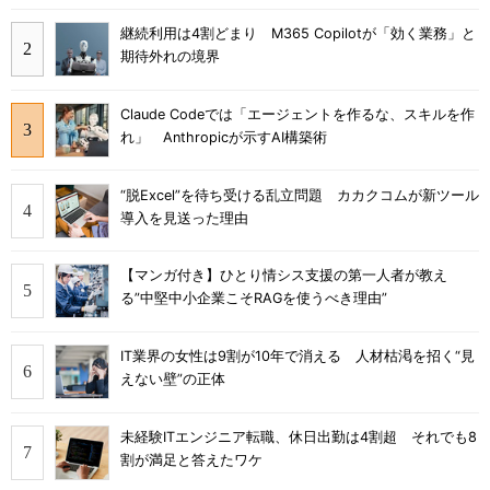
継続利用は4割どまり M365 Copilotが「効く業務」と
期待外れの境界
Claude Codeでは「エージェントを作るな、スキルを作
れ」 Anthropicが示すAI構築術
“脱Excel”を待ち受ける乱立問題 カカクコムが新ツール
導入を見送った理由
【マンガ付き】ひとり情シス支援の第一人者が教え
る”中堅中小企業こそRAGを使うべき理由”
IT業界の女性は9割が10年で消える 人材枯渇を招く“見
えない壁”の正体
未経験ITエンジニア転職、休日出勤は4割超 それでも8
割が満足と答えたワケ