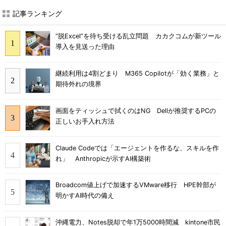
記事ランキング
“脱Excel”を待ち受ける乱立問題 カカクコムが新ツール
導入を見送った理由
継続利用は4割どまり M365 Copilotが「効く業務」と
期待外れの境界
画面をティッシュで拭くのはNG Dellが推奨するPCの
正しいお手入れ方法
Claude Codeでは「エージェントを作るな、スキルを作
れ」 Anthropicが示すAI構築術
Broadcom値上げで加速するVMware移行 HPE幹部が
明かすAI時代の備え
沖縄電力、Notes脱却で年1万5000時間減 kintone市民