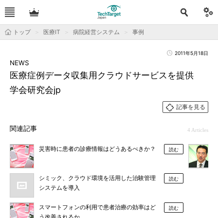
トップ
医療IT
病院経営システム
事例
2011年5月18日
NEWS
医療症例データ収集用クラウドサービスを提供
学会研究会jp
記事を見る
関連記事
4 Articles
災害時に患者の診療情報はどうあるべきか？
読む
シミック、クラウド環境を活用した治験管理
読む
システムを導入
スマートフォンの利用で患者治療の効率はど
読む
う改善されるか