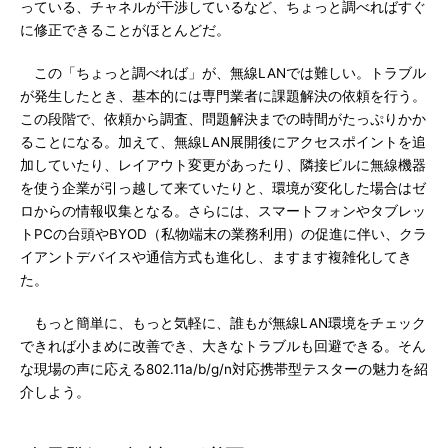
っている、チャネルが干渉しているなど、ちょっと調べればすぐ
に修正できることがほとんどだ。
この「ちょっと調べれば」が、無線LANでは難しい。トラブル
が発生したとき、基本的には専門業者に課題解決の依頼を行う。
この段階で、依頼から調査、問題解決までの時間がたっぷりかか
ることになる。加えて、無線LAN展開後にアクセスポイントを追
加していたり、レイアウト変更があったり、隣接ビルに無線機器
を使う企業が引っ越して来ていたりと、環境が変化した場合はゼ
ロからの情報収集となる。さらには、スマートフォンやタブレッ
トPCの台頭やBYOD（私物端末の業務利用）の促進に伴い、クラ
イアントデバイスや通信方式も進化し、ますます複雑化してき
た。
もっと簡単に、もっと気軽に、誰もが無線LAN環境をチェック
できれば小まめに改善でき、大きなトラブルも回避できる。そん
な現場の声に応える802.11a/b/g/n対応携帯型テスターの魅力を紹
介しよう。