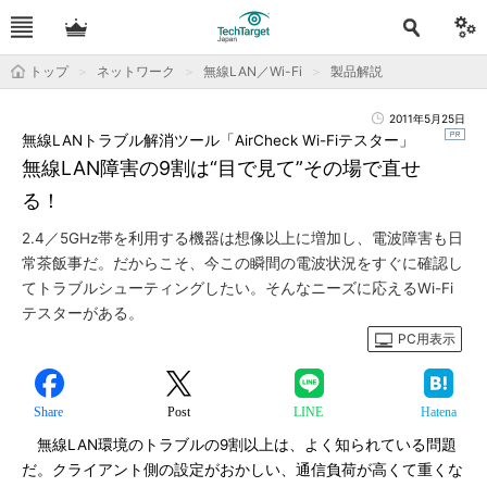
トップ
ネットワーク
無線LAN／Wi-Fi
製品解説
2011年5月25日
無線LANトラブル解消ツール「AirCheck Wi-Fiテスター」
無線LAN障害の9割は“目で見て”その場で直せ
る！
2.4／5GHz帯を利用する機器は想像以上に増加し、電波障害も日
常茶飯事だ。だからこそ、今この瞬間の電波状況をすぐに確認し
てトラブルシューティングしたい。そんなニーズに応えるWi-Fi
テスターがある。
PC用表示
Share
Post
LINE
Hatena
無線LAN環境のトラブルの9割以上は、よく知られている問題
だ。クライアント側の設定がおかしい、通信負荷が高くて重くな