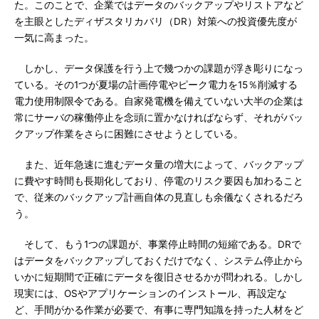
た。このことで、企業ではデータのバックアップやリストアなど
を主眼としたディザスタリカバリ（DR）対策への投資優先度が
一気に高まった。
しかし、データ保護を行う上で幾つかの課題が浮き彫りになっ
ている。その1つが夏場の計画停電やピーク電力を15％削減する
電力使用制限令である。自家発電機を備えていない大半の企業は
常にサーバの稼働停止を念頭に置かなければならず、それがバッ
クアップ作業をさらに困難にさせようとしている。
また、近年急速に進むデータ量の増大によって、バックアップ
に費やす時間も長期化しており、停電のリスク要因も加わること
で、従来のバックアップ計画自体の見直しも余儀なくされるだろ
う。
そして、もう1つの課題が、事業停止時間の短縮である。DRで
はデータをバックアップしておくだけでなく、システム停止から
いかに短期間で正確にデータを復旧させるかが問われる。しかし
現実には、OSやアプリケーションのインストール、再設定な
ど、手間がかる作業が必要で、有事に専門知識を持った人材をど