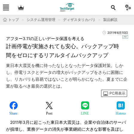
トップ
システム運用管理
ディザスタリカバリ
製品解説
2011年6月10日
アフター3.11の正しいデータ保護を考える
計画停電が実施されても安心。バックアップ時
間をゼロにするリアルタイムバックアップ
東日本大震災を機に待ったなしとなったデータ保護対策。しか
し、停電リスクとデータの増大がバックアップをさらに困難に
し、リカバリも容易ではないことが明らかになった。夏までに企
業が取るべき最良の選択とは。
PC用表示
Share
Post
LINE
Hatena
2011年3月に起こった東日本大震災は、企業や自治体のサーバ
が損壊し、業務データの消失が事業継続に大きな影響を及ぼし