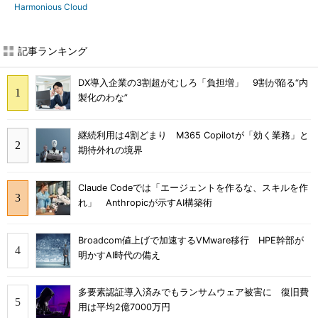
Harmonious Cloud
記事ランキング
DX導入企業の3割超がむしろ「負担増」 9割が陥る“内
製化のわな”
継続利用は4割どまり M365 Copilotが「効く業務」と
期待外れの境界
Claude Codeでは「エージェントを作るな、スキルを作
れ」 Anthropicが示すAI構築術
Broadcom値上げで加速するVMware移行 HPE幹部が
明かすAI時代の備え
多要素認証導入済みでもランサムウェア被害に 復旧費
用は平均2億7000万円