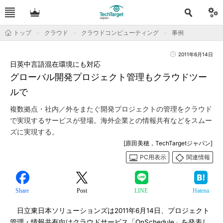
トップ
クラウド
クラウドコンピューティング
事例
2011年6月14日
日英中言語混在環境にも対応
グローバル開発プロジェクト管理もクラウドツー
ルで
複数拠点・社内／外をまたぐ開発プロジェクトの管理をクラウド
で実現するサービスが登場。海外企業との情報共有などをスムー
ズに実現する。
[原田美穂，TechTargetジャパン]
PC用表示
関連情報
Share
Post
LINE
Hatena
日立東日本ソリューションズは2011年6月14日、プロジェクト
管理・情報共有向けクラウドサービス「OnSchedule」を発表し