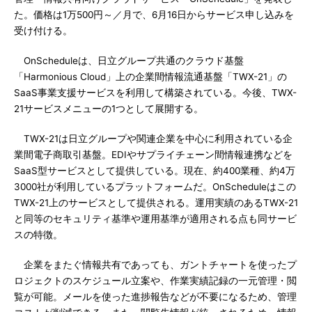
た。価格は1万500円～／月で、6月16日からサービス申し込みを
受け付ける。
OnScheduleは、日立グループ共通のクラウド基盤
「Harmonious Cloud」上の企業間情報流通基盤「TWX-21」の
SaaS事業支援サービスを利用して構築されている。今後、TWX-
21サービスメニューの1つとして展開する。
TWX-21は日立グループや関連企業を中心に利用されている企
業間電子商取引基盤。EDIやサプライチェーン間情報連携などを
SaaS型サービスとして提供している。現在、約400業種、約4万
3000社が利用しているプラットフォームだ。OnScheduleはこの
TWX-21上のサービスとして提供される。運用実績のあるTWX-21
と同等のセキュリティ基準や運用基準が適用される点も同サービ
スの特徴。
企業をまたぐ情報共有であっても、ガントチャートを使ったプ
ロジェクトのスケジュール立案や、作業実績記録の一元管理・閲
覧が可能。メールを使った進捗報告などが不要になるため、管理