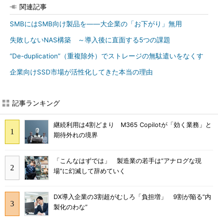
関連記事
SMBにはSMB向け製品を――大企業の「お下がり」無用
失敗しないNAS構築 ～導入後に直面する5つの課題
“De-duplication”（重複除外）でストレージの無駄遣いをなくす
企業向けSSD市場が活性化してきた本当の理由
記事ランキング
継続利用は4割どまり M365 Copilotが「効く業務」と
期待外れの境界
「こんなはずでは」 製造業の若手は“アナログな現
場”に幻滅して辞めていく
DX導入企業の3割超がむしろ「負担増」 9割が陥る“内
製化のわな”