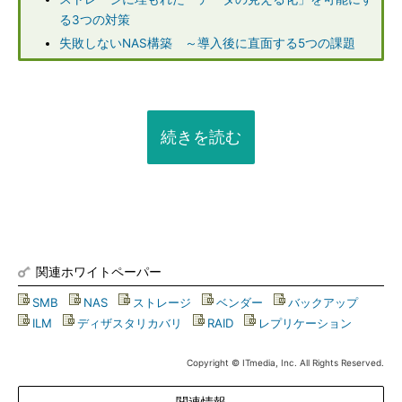
る3つの対策
失敗しないNAS構築 ～導入後に直面する5つの課題
続きを読む
関連ホワイトペーパー
SMB
|
NAS
|
ストレージ
|
ベンダー
|
バックアップ
|
ILM
|
ディザスタリカバリ
|
RAID
|
レプリケーション
Copyright © ITmedia, Inc. All Rights Reserved.
関連情報