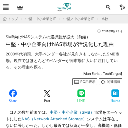
トップ
中堅・中小企業とIT
中堅／中小企業とIT
比較
2011年8月23日
SMB向けNASシステムの選択肢が拡大（前編）
中堅・中小企業向けNAS市場が活況化した理由
2000年代初頭、大手ベンダー各社が見向きもしなかったSMB市
場。現在ではほとんどのベンダーが同市場に大いに注目してい
る。その理由を探る。
[Alan Earls，TechTarget]
PC用表示
関連情報
Share
Post
LINE
Hatena
ほんの数年前までは、
中堅・中小企業（SMB）
市場をターゲッ
トにした
NAS（Network Attached Storage）
システムは存在し
ないに等しかった。しかし最近では状況が一変し、高機能・低価