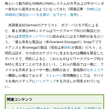
格という魅力的なSMB向けNASシステムが大手および中小ベンダ
ー各社から提供されるようになってきた（関連記事：
SMBには
SMB向け製品を――大企業の「お下がり」無用
）。
米調査会社Gartnerのアナリスト、ボブ・パスモア氏による
と、最も安価なNASシステムはワークグループ向けの製品だが、
これらは
管理型ネットワーク
に組み込むにはまだ制約があるとい
う。「最も有名な製品は（米Overland Storageの）Snapアプラ
イアンスと米Iomegaの製品（現在は米
EMC
が製造）だろう」と
同氏は話す。その次のカテゴリーに含まれるのは機能を限定した
デバイスで、同氏によると、これらもやはりワークグループ向け
NASと見なすことができるという。これらの製品では一般に、フ
ァイルを共有するユーザー数に制限があり、最低限の
セキュリテ
ィ
機能しか備えておらず、
ストレージ
管理機能としては、デバイ
スを他のメディアに
バックアップ
する方法しか用意されていな
い。
関連コンテンツ
ストレージに埋もれた「データの見える化」を可能にす