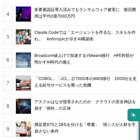
多要素認証導入済みでもランサムウェア被害に 復旧費
用は平均2億7000万円
Claude Codeでは「エージェントを作るな、スキルを作
れ」 Anthropicが示すAI構築術
Broadcom値上げで加速するVMware移行 HPE幹部が
明かすAI時代の備え
「COBOL」「JCL」計7000本のAWS移行 2000社を支
える給与サービスを襲った危機
アスクルはなぜ侵害されたのか クラウドの安全神話を
崩す「例外」の正体
満足度87%と28%を分ける「尊重」 情シスが人材を手
放さない条件