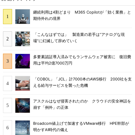
継続利用は4割どまり M365 Copilotが「効く業務」と
期待外れの境界
「こんなはずでは」 製造業の若手は“アナログな現
場”に幻滅して辞めていく
多要素認証導入済みでもランサムウェア被害に 復旧費
用は平均2億7000万円
「COBOL」「JCL」計7000本のAWS移行 2000社を支
える給与サービスを襲った危機
アスクルはなぜ侵害されたのか クラウドの安全神話を
崩す「例外」の正体
Broadcom値上げで加速するVMware移行 HPE幹部が
明かすAI時代の備え