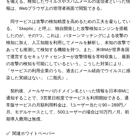
を備える。検知したウイルスやスパムメールの送信者といった情
報は、Webブラウザ上の管理者画面で閲覧できる。
同サービスは攻撃の検知精度を高めるための工夫を凝らしてい
る。「Skeptic」と呼ぶ、独自開発した攻撃検知エンジンを搭載
したのが、その1つ。これは、パターンマッチングによる攻撃の
検知に加え、人工知能を利用してメールを解析し、未知の攻撃で
あっても推測して検知する機能を持つ。また、米IBMが世界各国
で運営するセキュリティセンターが攻撃情報を常時収集し、最新
の攻撃の検知を可能にしているという。こうした対策により、
「サービスの利用企業のうち、過去にメール経由でウイルスに感
染した実績はない」（二瓶氏）。
契約後、メールサーバのドメイン名といった情報を日本IBMに
通知することで、3営業日程度でサービスを利用開始できる。通
常版サービスの月額利用料金は、1ユーザー当たり90～289円／
月。モデルケースとして、500ユーザーの場合は10万円／月。初
期導入費用は無償。
関連ホワイトペーパー