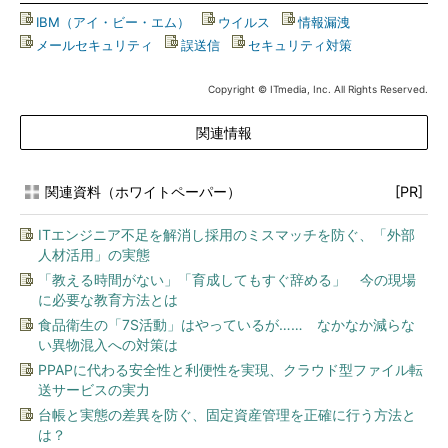
IBM（アイ・ビー・エム）
|
ウイルス
|
情報漏洩
|
メールセキュリティ
|
誤送信
|
セキュリティ対策
Copyright © ITmedia, Inc. All Rights Reserved.
関連情報
関連資料（ホワイトペーパー）
[PR]
ITエンジニア不足を解消し採用のミスマッチを防ぐ、「外部
人材活用」の実態
「教える時間がない」「育成してもすぐ辞める」 今の現場
に必要な教育方法とは
食品衛生の「7S活動」はやっているが…… なかなか減らな
い異物混入への対策は
PPAPに代わる安全性と利便性を実現、クラウド型ファイル転
送サービスの実力
台帳と実態の差異を防ぐ、固定資産管理を正確に行う方法と
は？