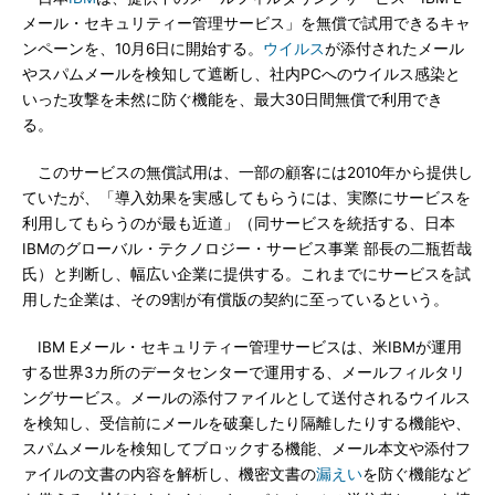
メール・セキュリティー管理サービス」を無償で試用できるキャ
ンペーンを、10月6日に開始する。
ウイルス
が添付されたメール
やスパムメールを検知して遮断し、社内PCへのウイルス感染と
いった攻撃を未然に防ぐ機能を、最大30日間無償で利用でき
る。
このサービスの無償試用は、一部の顧客には2010年から提供し
ていたが、「導入効果を実感してもらうには、実際にサービスを
利用してもらうのが最も近道」（同サービスを統括する、日本
IBMのグローバル・テクノロジー・サービス事業 部長の二瓶哲哉
氏）と判断し、幅広い企業に提供する。これまでにサービスを試
用した企業は、その9割が有償版の契約に至っているという。
IBM Eメール・セキュリティー管理サービスは、米IBMが運用
する世界3カ所のデータセンターで運用する、メールフィルタリ
ングサービス。メールの添付ファイルとして送付されるウイルス
を検知し、受信前にメールを破棄したり隔離したりする機能や、
スパムメールを検知してブロックする機能、メール本文や添付フ
ァイルの文書の内容を解析し、機密文書の
漏えい
を防ぐ機能など