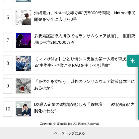
沖縄電力、Notes脱却で年1万5000時間減 kintone市民
開発を安全に広げた6手
多要素認証導入済みでもランサムウェア被害に 復旧費
用は平均2億7000万円
【マンガ付き】ひとり情シス支援の第一人者が教え
る”中堅中小企業こそRAGを使うべき理由”
「身代金を支払う」以外のランサムウェア対策は本当に
あるのか？
DX導入企業の3割超がむしろ「負担増」 9割が陥る“内
製化のわな”
Copyright © ITmedia Inc. All Rights Reserved.
ページトップに戻る