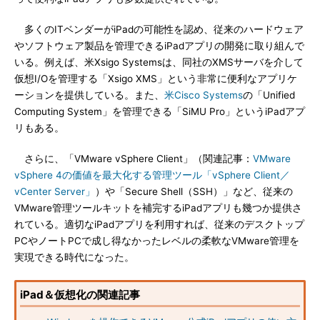
多くのITベンダーがiPadの可能性を認め、従来のハードウェア
やソフトウェア製品を管理できるiPadアプリの開発に取り組んで
いる。例えば、米Xsigo Systemsは、同社のXMSサーバを介して
仮想I/Oを管理する「Xsigo XMS」という非常に便利なアプリケ
ーションを提供している。また、
米Cisco Systems
の「Unified
Computing System」を管理できる「SiMU Pro」というiPadアプ
リもある。
さらに、「VMware vSphere Client」（関連記事：
VMware
vSphere 4の価値を最大化する管理ツール「vSphere Client／
vCenter Server」
）や「Secure Shell（SSH）」など、従来の
VMware管理ツールキットを補完するiPadアプリも幾つか提供さ
れている。適切なiPadアプリを利用すれば、従来のデスクトップ
PCやノートPCで成し得なかったレベルの柔軟なVMware管理を
実現できる時代になった。
iPad＆仮想化の関連記事