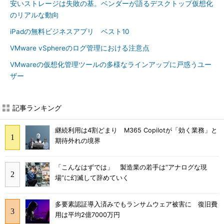
安いストレージは失敗の基。ベンダーが語るデスクトップ仮想化
のリアルな動向
iPadの無料ビジネスアプリ ベスト10
VMware vSphereのログ管理における注意点
VMwareの仮想化管理ツールの多様なラインアップに戸惑うユー
ザー
記事ランキング
継続利用は4割どまり M365 Copilotが「効く業務」と
期待外れの境界
「こんなはずでは」 製造業の若手は“アナログな現
場”に幻滅して辞めていく
多要素認証導入済みでもランサムウェア被害に 復旧費
用は平均2億7000万円