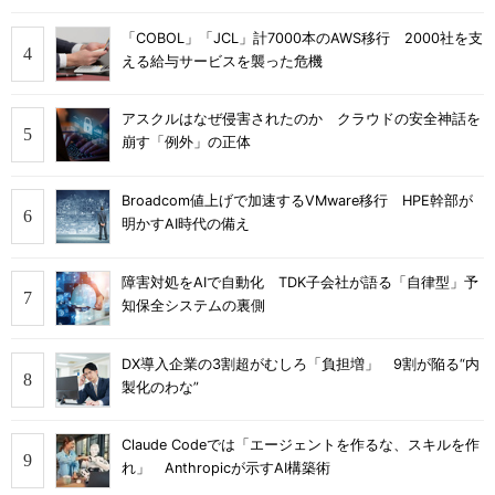
「COBOL」「JCL」計7000本のAWS移行 2000社を支
える給与サービスを襲った危機
アスクルはなぜ侵害されたのか クラウドの安全神話を
崩す「例外」の正体
Broadcom値上げで加速するVMware移行 HPE幹部が
明かすAI時代の備え
障害対処をAIで自動化 TDK子会社が語る「自律型」予
知保全システムの裏側
DX導入企業の3割超がむしろ「負担増」 9割が陥る“内
製化のわな”
Claude Codeでは「エージェントを作るな、スキルを作
れ」 Anthropicが示すAI構築術