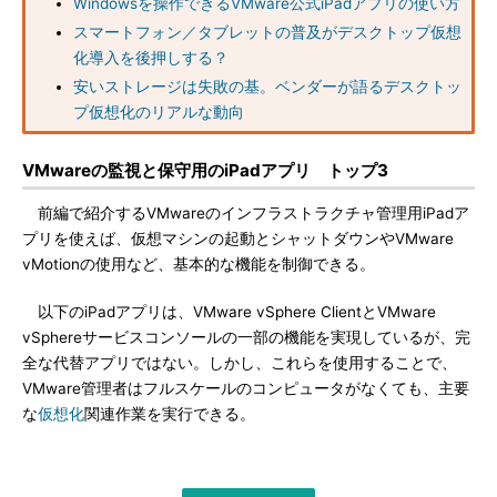
Windowsを操作できるVMware公式iPadアプリの使い方
スマートフォン／タブレットの普及がデスクトップ仮想
化導入を後押しする？
安いストレージは失敗の基。ベンダーが語るデスクトッ
プ仮想化のリアルな動向
VMwareの監視と保守用のiPadアプリ トップ3
前編で紹介するVMwareのインフラストラクチャ管理用iPadア
プリを使えば、仮想マシンの起動とシャットダウンやVMware
vMotionの使用など、基本的な機能を制御できる。
以下のiPadアプリは、VMware vSphere ClientとVMware
vSphereサービスコンソールの一部の機能を実現しているが、完
全な代替アプリではない。しかし、これらを使用することで、
VMware管理者はフルスケールのコンピュータがなくても、主要
な
仮想化
関連作業を実行できる。