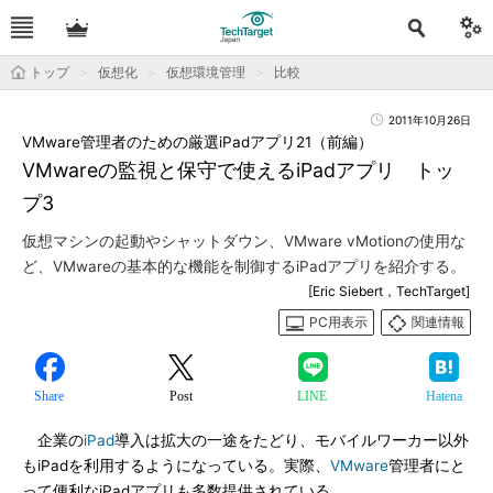
トップ
仮想化
仮想環境管理
比較
2011年10月26日
VMware管理者のための厳選iPadアプリ21（前編）
VMwareの監視と保守で使えるiPadアプリ トッ
プ3
仮想マシンの起動やシャットダウン、VMware vMotionの使用な
ど、VMwareの基本的な機能を制御するiPadアプリを紹介する。
[Eric Siebert，TechTarget]
PC用表示
関連情報
Share
Post
LINE
Hatena
企業の
iPad
導入は拡大の一途をたどり、モバイルワーカー以外
もiPadを利用するようになっている。実際、
VMware
管理者にと
って便利なiPadアプリも多数提供されている。