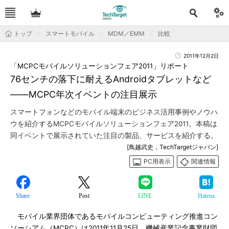
トップ
スマートモバイル
MDM／EMM
比較
2011年12月2日
「MCPCモバイルソリューションフェア2011」リポート
76センチの落下に耐えるAndroidタブレットなど
――MCPC年次イベントの注目展示
スマートフォンなどのモバイル端末のビジネス活用事例やノウハ
ウを紹介するMCPCモバイルソリューションフェア2011。本稿は
同イベントで展示されていた注目の製品、サービスを紹介する。
[鳥越武史，TechTargetジャパン]
PC用表示
関連情報
Share
Post
LINE
Hatena
モバイル業界団体であるモバイルコンピューティング推進コン
ソーシアム（MCPC）は2011年11月25日、機械産業記念事業財団