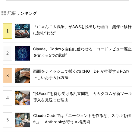
記事ランキング
「にゃんこ大戦争」がAWSを脱出した理由 無停止移行
に潜む“わな”
Claude、Codexを自由に使わせる コードレビュー廃止
を支える5つの勘所
画面をティッシュで拭くのはNG Dellが推奨するPCの
正しいお手入れ方法
“脱Excel”を待ち受ける乱立問題 カカクコムが新ツール
導入を見送った理由
Claude Codeでは「エージェントを作るな、スキルを作
れ」 Anthropicが示すAI構築術