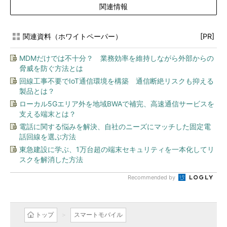
関連情報
関連資料（ホワイトペーパー）
[PR]
MDMだけでは不十分？ 業務効率を維持しながら外部からの
脅威を防ぐ方法とは
回線工事不要でIoT通信環境を構築 通信断絶リスクも抑える
製品とは？
ローカル5Gエリア外を地域BWAで補完、高速通信サービスを
支える端末とは？
電話に関する悩みを解決、自社のニーズにマッチした固定電
話回線を選ぶ方法
東急建設に学ぶ、1万台超の端末セキュリティを一本化してリ
スクを解消した方法
Recommended by
トップ
スマートモバイル