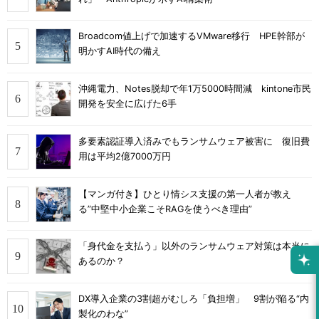
Broadcom値上げで加速するVMware移行 HPE幹部が
明かすAI時代の備え
沖縄電力、Notes脱却で年1万5000時間減 kintone市民
開発を安全に広げた6手
多要素認証導入済みでもランサムウェア被害に 復旧費
用は平均2億7000万円
【マンガ付き】ひとり情シス支援の第一人者が教え
る”中堅中小企業こそRAGを使うべき理由”
「身代金を支払う」以外のランサムウェア対策は本当に
あるのか？
DX導入企業の3割超がむしろ「負担増」 9割が陥る“内
製化のわな”