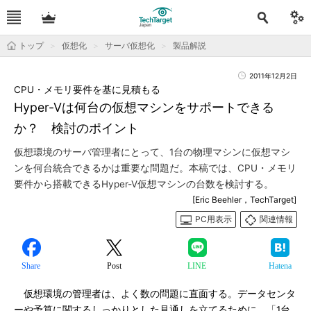
トップ
仮想化
サーバ仮想化
製品解説
2011年12月2日
CPU・メモリ要件を基に見積もる
Hyper-Vは何台の仮想マシンをサポートできる
か？ 検討のポイント
仮想環境のサーバ管理者にとって、1台の物理マシンに仮想マシ
ンを何台統合できるかは重要な問題だ。本稿では、CPU・メモリ
要件から搭載できるHyper-V仮想マシンの台数を検討する。
[Eric Beehler，TechTarget]
PC用表示
関連情報
Share
Post
LINE
Hatena
仮想環境の管理者は、よく数の問題に直面する。データセンタ
ーや予算に関するしっかりとした見通しを立てるために、「1台