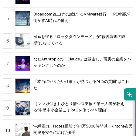
Broadcom値上げで加速するVMware移行 HPE幹部が
明かすAI時代の備え
Macを守る「ロックダウンモード」が“侵害調査の障
壁”になっている
なぜAnthropicの「Claude」は暴走し、現実の企業をハ
ッキングしたのか
「本当にやりたい仕事」が見つかる“4つの質問”はこれ
だ
【マンガ付き】ひとり情シス支援の第一人者が教え
る”中堅中小企業こそRAGを使うべき理由”
沖縄電力、Notes脱却で年1万5000時間減 kintone市民
開発を安全に広げた6手