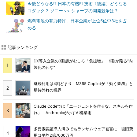
今後どうなる!? 日本の有機EL技術〔後編〕どうなる
コダック？ ソニー vs. シャープの開発競争は？
燃料電池の有力特許、日本企業が上位5位中3社を占
める
記事ランキング
DX導入企業の3割超がむしろ「負担増」 9割が陥る“内
製化のわな”
継続利用は4割どまり M365 Copilotが「効く業務」と
期待外れの境界
Claude Codeでは「エージェントを作るな、スキルを作
れ」 Anthropicが示すAI構築術
多要素認証導入済みでもランサムウェア被害に 復旧費
用は平均2億7000万円