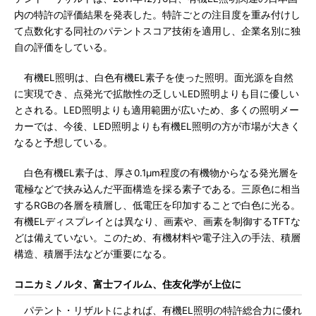
内の特許の評価結果を発表した。特許ごとの注目度を重み付けし
て点数化する同社のパテントスコア技術を適用し、企業名別に独
自の評価をしている。
有機EL照明は、白色有機EL素子を使った照明。面光源を自然
に実現でき、点発光で拡散性の乏しいLED照明よりも目に優しい
とされる。LED照明よりも適用範囲が広いため、多くの照明メー
カーでは、今後、LED照明よりも有機EL照明の方が市場が大きく
なると予想している。
白色有機EL素子は、厚さ0.1μm程度の有機物からなる発光層を
電極などで挟み込んだ平面構造を採る素子である。三原色に相当
するRGBの各層を積層し、低電圧を印加することで白色に光る。
有機ELディスプレイとは異なり、画素や、画素を制御するTFTな
どは備えていない。このため、有機材料や電子注入の手法、積層
構造、積層手法などが重要になる。
コニカミノルタ、富士フイルム、住友化学が上位に
パテント・リザルトによれば、有機EL照明の特許総合力に優れ