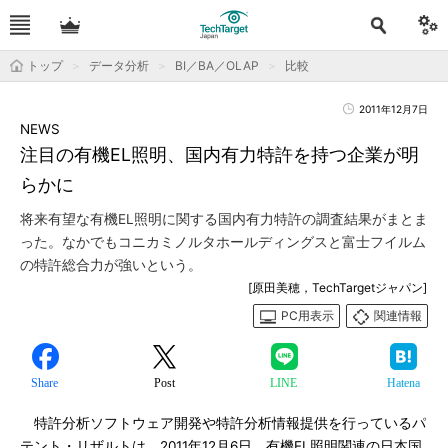
トップ
データ分析
BI／BA／OLAP
比較
2011年12月7日
NEWS
注目の有機EL照明、国内有力特許を持つ企業が明
らかに
将来有望な有機EL照明に関する国内有力特許の調査結果がまとま
った。なかでもコニカミノルタホールディングスと富士フイルム
の特許総合力が強いという。
[原田美穂，TechTargetジャパン]
PC用表示
関連情報
Share
Post
LINE
Hatena
特許分析ソフトウェア開発や特許分析情報提供を行っているパ
テント・リザルトは、2011年12月6日、有機EL照明関連の日本国