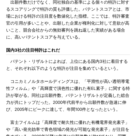
出願件数だけでなく、同社独自の基準による個々の特許に対す
るスコアリングで特許の質も評価した。パテントスコアとは、市
場における特許の注目度を数値化した指標。ここでは、特許審査
官の引用が多いことや、出願した企業が権利化に対して意欲が高
いこと、競合会社からの無効審判を跳ね返した実績がある場合
に、高いパテントスコアを与えている。
国内3社の注目特許はこれだ
パテント・リザルトによれば、上位にある国内3社に着目する
と、それぞれ以下のような特許が注目を集めているという。
コニカミノルタホールディングスは、「平滑性が高い透明導電
性フィルム」や「高輝度で演色性に優れた有EL素子」に関する特
許が挙がる。同社は出願件数、パテントリザルトが定義した総合
力が共にトップだった。2000年代前半から出願件数が急速に伸
び、2005年にピークに達して、年間100件となったという。
富士フイルムは「高輝度で耐久性に優れた有機電界発光素子」
や「高い発光効率で青色領域の発光が可能な発光素子」が注目を