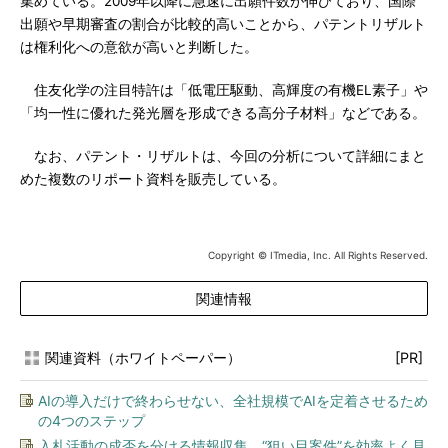
集めている。2009年以降に急速に出願件数が伸びており、国際
出願や早期審査の割合が比較的高いことから、パテントリザルト
は権利化への意欲が高いと判断した。
住友化学の注目特許は「低電圧駆動、高輝度の有機EL素子」や
「均一性に優れた発光層を形成できる高分子材料」などである。
なお、パテント・リザルトは、今回の分析について詳細にまと
めた複数のリポート資料を販売している。
Copyright © ITmedia, Inc. All Rights Reserved.
関連情報
関連資料（ホワイトペーパー）
[PR]
AIの導入だけで終わらせない、全社規模でAIを定着させるため
の4つのステップ
入札活動の成否を分ける情報収集 “狙い目案件”を効率よく見