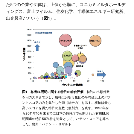
た5つの企業や団体は、上位から順に、コニカミノルタホールデ
ィングス、富士フイルム、住友化学、半導体エネルギー研究所、
出光興産だという（
図1
）。
図1 有機EL照明に関する特許の総合評価
特許の出願件数
を円の大きさで示し、縦軸は分析母集団の平均値以上のパテ
ントスコアのみを集計した値（総合力）を示す。横軸は最も
高いスコアを得た特許の点数（個別力）を表す。1993年か
ら2011年10月末までに日本の特許庁で公開された有機EL照
明関連の特許5874件を対象として、パテントスコアを算出
した。出典：パテント・リザルト