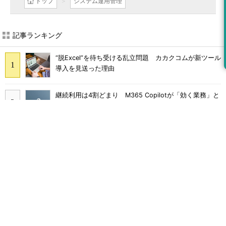
トップ
システム運用管理
記事ランキング
“脱Excel”を待ち受ける乱立問題 カカクコムが新ツール
導入を見送った理由
継続利用は4割どまり M365 Copilotが「効く業務」と
期待外れの境界
画面をティッシュで拭くのはNG Dellが推奨するPCの
正しいお手入れ方法
Claude Codeでは「エージェントを作るな、スキルを作
れ」 Anthropicが示すAI構築術
Broadcom値上げで加速するVMware移行 HPE幹部が
明かすAI時代の備え