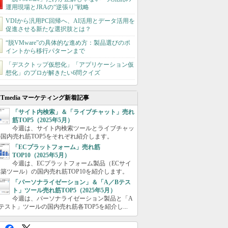
運用現場とJRAの“逆張り”戦略
VDIから汎用PC回帰へ、AI活用とデータ活用を
促進させる新たな選択肢とは？
“脱VMware”の具体的な進め方：製品選びのポ
イントから移行パターンまで
「デスクトップ仮想化」「アプリケーション仮
想化」のプロが解きたい6問クイズ
ITmedia マーケティング新着記事
「サイト内検索」＆「ライブチャット」売れ
筋TOP5（2025年5月）
今週は、サイト内検索ツールとライブチャッ
国内売れ筋TOP5をそれぞれ紹介します。
「ECプラットフォーム」売れ筋
TOP10（2025年5月）
今週は、ECプラットフォーム製品（ECサイ
築ツール）の国内売れ筋TOP10を紹介します。
「パーソナライゼーション」＆「A／Bテス
ト」ツール売れ筋TOP5（2025年5月）
今週は、パーソナライゼーション製品と「A
テスト」ツールの国内売れ筋各TOP5を紹介し...