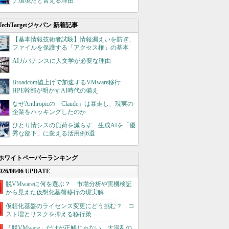
ナ環境だと言える理由
TechTargetジャパン 新着記事
【基本情報技術者試験】情報漏えいを防ぎ、
ファイルを保護する「アクセス権」の基本
AIガバナンスに人文学が必要な理由
Broadcom値上げで加速するVMware移行
HPE幹部が明かすAI時代の備え
なぜAnthropicの「Claude」は暴走し、現実の
企業をハッキングしたのか
ひとり情シスの負荷を減らす 生成AIを「優
秀な部下」に変える活用例6選
ホワイトペーパーランキング
026/08/06 UPDATE
脱VMwareに何を選ぶ？ 市場分析や実機検証
から見えた仮想化基盤移行の現実解
仮想化基盤のライセンス変更にどう挑む？ コ
スト増とリスクを抑える移行策
「脱VMware」だけが正解じゃない 大混乱の