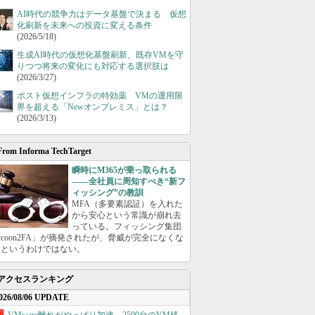
AI時代の競争力はデータ基盤で決まる 仮想
化刷新を未来への投資に変える条件
(2026/5/18)
生成AI時代の仮想化基盤刷新、既存VMを守
りつつ将来の変化にも対応する選択肢は
(2026/3/27)
ポスト仮想インフラの特効薬 VMの運用限
界を超える「Newオンプレミス」とは？
(2026/3/13)
From Informa TechTarget
瞬時にM365が乗っ取られる
――全社員に周知すべき“新フ
ィッシング”の教訓
MFA（多要素認証）を入れた
から安心という常識が崩れ去
っている。フィッシング集団
ycoon2FA」が摘発されたが、脅威が完全になくな
たというわけではない。
アクセスランキング
026/08/06 UPDATE