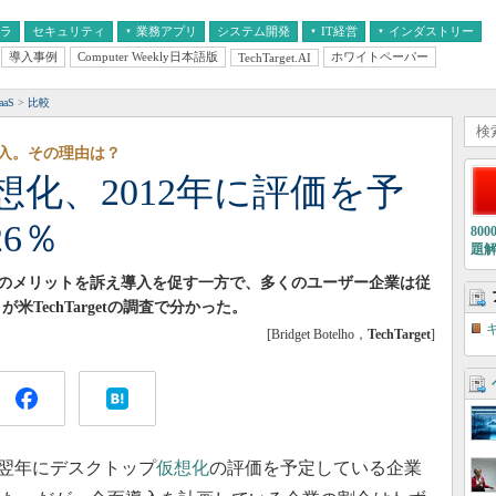
フラ
セキュリティ
業務アプリ
システム開発
IT経営
インダストリー
導入事例
Computer Weekly日本語版
ホワイトペーパー
TechTarget.AI
AI
経営とIT
医療IT
中堅・中小企業とIT
教育IT
aS
比較
入。その理由は？
化、2012年に評価を予
6％
80
題
のメリットを訴え導入を促す一方で、多くのユーザー企業は従
TechTargetの調査で分かった。
[Bridget Botelho，
TechTarget
]
翌年にデスクトップ
仮想化
の評価を予定している企業