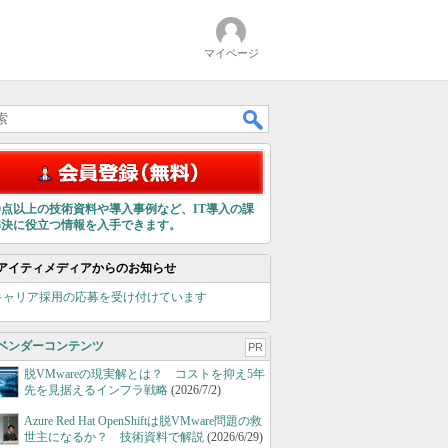
マイページ
00点以上の技術資料や導入事例など、IT導入の課
解決に役立つ情報を入手できます。
アイティメディアからのお知らせ
キャリア採用の応募を受け付けています
ベンダーコンテンツ
PR
脱VMwareの現実解とは？ コストを抑え5年
先を見据えるインフラ戦略
(2026/7/2)
Azure Red Hat OpenShiftは脱VMware問題の救
世主になるか？ 技術資料で解説
(2026/6/29)