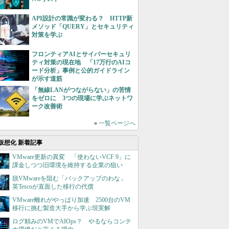
API設計の常識が変わる？ HTTP新
メソッド「QUERY」とセキュリティ
対策を学ぶ
フロンティアAIとサイバーセキュリ
ティ対策の現在地 「17万行のAIコ
ード分析」事例と公的ガイドライン
が示す道筋
「無線LANがつながらない」の苦情
をゼロに 3つの現場に学ぶネットワ
ーク改善術
»
一覧ページへ
仮想化 新着記事
VMware更新の異変 「使わないVCF 9」に
課金しつつ旧環境を維持する企業の狙い
脱VMwareを阻む「バックアップのわな」
英Tescoが直面した移行の代償
VMware離れがやっぱり加速 2500台のVM
移行に挑む製造大手から学ぶ現実解
ログ頼みのVMでAIOps？ やるならコンテ