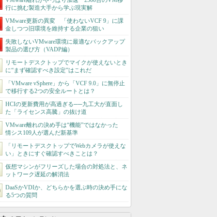
VMware離れがやっぱり加速 2500台のVM移
行に挑む製造大手から学ぶ現実解
VMware更新の異変 「使わないVCF 9」に課
金しつつ旧環境を維持する企業の狙い
失敗しないVMware環境に最適なバックアップ
製品の選び方（VADP編）
リモートデスクトップでマイクが使えないとき
に“まず確認すべき設定”はこれだ
「VMware vSphere」から「VCF 9.0」に無停止
で移行する2つの安全ルートとは？
HCIの更新費用が高過ぎる──九工大が直面し
た「ライセンス高騰」の抜け道
VMware離れの決め手は“機能”ではなかった
情シス109人が選んだ新基準
「リモートデスクトップでWebカメラが使えな
い」ときにすぐ確認すべきことは？
仮想マシンがフリーズした場合の対処法と、ネ
ットワーク遅延の解消法
DaaSかVDIか、どちらかを選ぶ時の決め手にな
る5つの質問