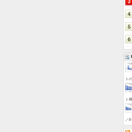
トの
ト構
／B