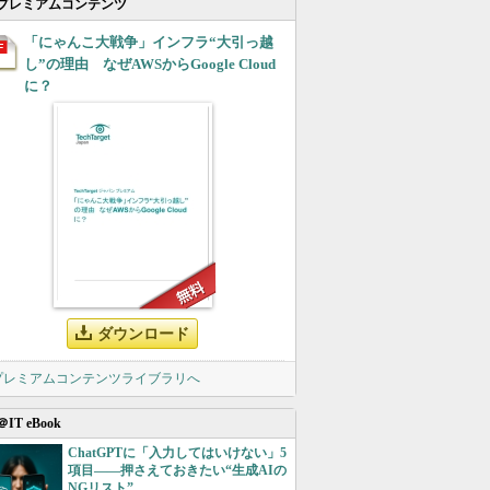
プレミアムコンテンツ
「にゃんこ大戦争」インフラ“大引っ越
し”の理由 なぜAWSからGoogle Cloud
に？
ダウンロード
 プレミアムコンテンツライブラリへ
＠IT eBook
ChatGPTに「入力してはいけない」5
項目――押さえておきたい“生成AIの
NGリスト”