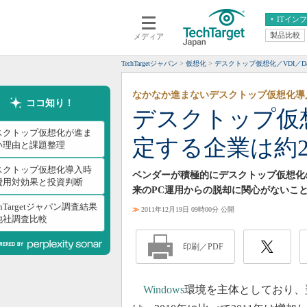
ITイン
製品比較
メディア
クラウド
エンタープライズ
ERP
仮想化
TechTargetジャパン
仮想化
デスクトップ仮想化／VDI／Da
データ分析
サーバ＆ストレージ
なかなか進まないデスクトップ仮想化導
CX
スマートモバイル
ココ知り！
デスクトップ仮想
情報系システム
ネットワーク
スクトップ仮想化が進ま
定する企業は約2
システム運用管理
い理由と課題整理
スクトップ仮想化導入時
ベンダーが積極的にデスクトップ仮想化
費用対効果と投資判断
来のPC運用からの脱却に関心がないことが米
chTargetジャパン調査結果
≫
2011年12月19日 09時00分 公開
他社調査比較
印刷／PDF
Windows
環境を主体としており、