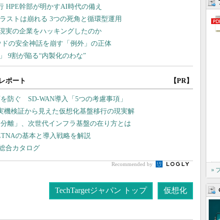
レポート
【PR】
防ぐ SD-WAN導入「5つの考慮事項」
や実機検証から見えた仮想化基盤移行の現実解
タ分離」、次世代インフラ基盤の在り方とは
ZTNAの基本と導入戦略を解説
」総合カタログ
Recommended by
»
TechTargetジャパン トップ
仮想化