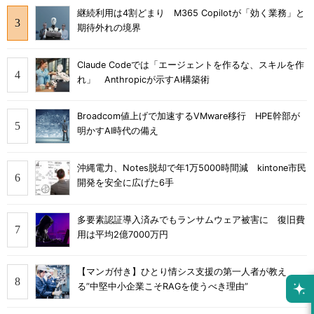
継続利用は4割どまり M365 Copilotが「効く業務」と
期待外れの境界
Claude Codeでは「エージェントを作るな、スキルを作
れ」 Anthropicが示すAI構築術
Broadcom値上げで加速するVMware移行 HPE幹部が
明かすAI時代の備え
沖縄電力、Notes脱却で年1万5000時間減 kintone市民
開発を安全に広げた6手
多要素認証導入済みでもランサムウェア被害に 復旧費
用は平均2億7000万円
【マンガ付き】ひとり情シス支援の第一人者が教え
る”中堅中小企業こそRAGを使うべき理由”