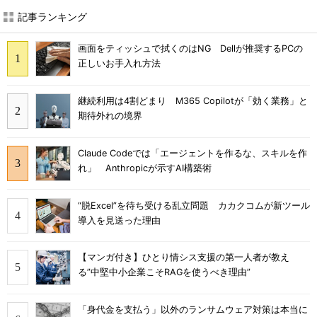
記事ランキング
画面をティッシュで拭くのはNG Dellが推奨するPCの
正しいお手入れ方法
継続利用は4割どまり M365 Copilotが「効く業務」と
期待外れの境界
Claude Codeでは「エージェントを作るな、スキルを作
れ」 Anthropicが示すAI構築術
“脱Excel”を待ち受ける乱立問題 カカクコムが新ツール
導入を見送った理由
【マンガ付き】ひとり情シス支援の第一人者が教え
る”中堅中小企業こそRAGを使うべき理由”
「身代金を支払う」以外のランサムウェア対策は本当に