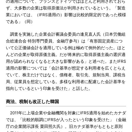
の適用について、フランスとドイツではほとんど利用されておら
ず、大多数の企業は取得原価法が利用されているという。「製造
業においては、（IFRS適用の）影響は比較的限定的であった模様
である」（同）
調査を実施した企業会計審議会委員の逢見直人氏（日本労働組
合総連合会 特別専門委員、金融庁参与）は「有形固定資産につ
いて公正価値会計を適用している例は極めて例外的だった。ほと
んどの企業が取得原価主義。だが将来的に取得原価主義の選択適
用が認められなくなると大きな影響がある」と述べた。またIFRS
適用の影響については「会計基準が想定する利用者を広くとらえ
ていて、株主だけではなく、債権者、取引先、規制当局、課税当
局、従業員を想定している。多様な利用者に配慮した会計基準を
指向しているという印象を受けた」と話した。
商法、税制も改正した韓国
2011年に上場企業や金融機関を対象にIFRS適用を始めたカナダ
では、「比較的順調にIFRSが入ったという印象を受けた」（金融
庁の企業開示課長 栗田照久氏）。旧カナダ基準がもともと原則