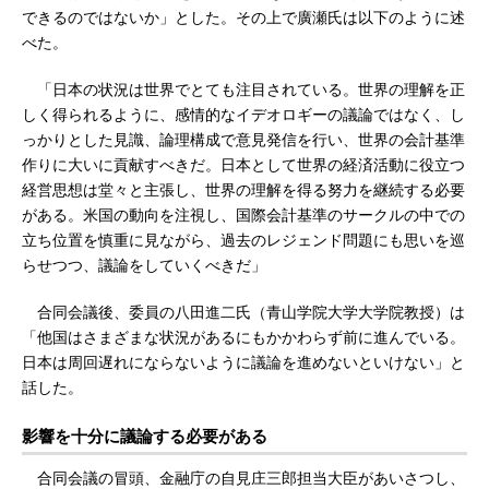
できるのではないか」とした。その上で廣瀬氏は以下のように述
べた。
「日本の状況は世界でとても注目されている。世界の理解を正
しく得られるように、感情的なイデオロギーの議論ではなく、し
っかりとした見識、論理構成で意見発信を行い、世界の会計基準
作りに大いに貢献すべきだ。日本として世界の経済活動に役立つ
経営思想は堂々と主張し、世界の理解を得る努力を継続する必要
がある。米国の動向を注視し、国際会計基準のサークルの中での
立ち位置を慎重に見ながら、過去のレジェンド問題にも思いを巡
らせつつ、議論をしていくべきだ」
合同会議後、委員の八田進二氏（青山学院大学大学院教授）は
「他国はさまざまな状況があるにもかかわらず前に進んでいる。
日本は周回遅れにならないように議論を進めないといけない」と
話した。
影響を十分に議論する必要がある
合同会議の冒頭、金融庁の自見庄三郎担当大臣があいさつし、