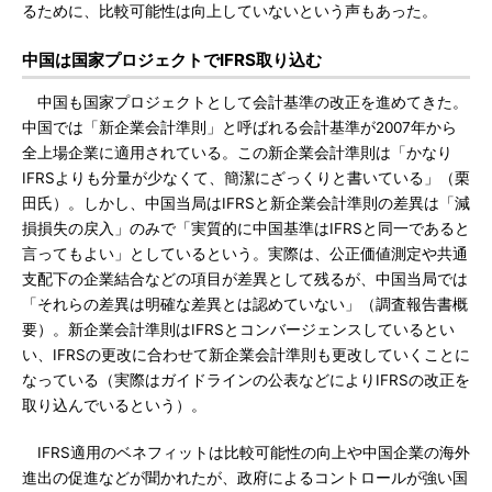
るために、比較可能性は向上していないという声もあった。
中国は国家プロジェクトでIFRS取り込む
中国も国家プロジェクトとして会計基準の改正を進めてきた。
中国では「新企業会計準則」と呼ばれる会計基準が2007年から
全上場企業に適用されている。この新企業会計準則は「かなり
IFRSよりも分量が少なくて、簡潔にざっくりと書いている」（栗
田氏）。しかし、中国当局はIFRSと新企業会計準則の差異は「減
損損失の戻入」のみで「実質的に中国基準はIFRSと同一であると
言ってもよい」としているという。実際は、公正価値測定や共通
支配下の企業結合などの項目が差異として残るが、中国当局では
「それらの差異は明確な差異とは認めていない」（調査報告書概
要）。新企業会計準則はIFRSとコンバージェンスしているとい
い、IFRSの更改に合わせて新企業会計準則も更改していくことに
なっている（実際はガイドラインの公表などによりIFRSの改正を
取り込んでいるという）。
IFRS適用のベネフィットは比較可能性の向上や中国企業の海外
進出の促進などが聞かれたが、政府によるコントロールが強い国