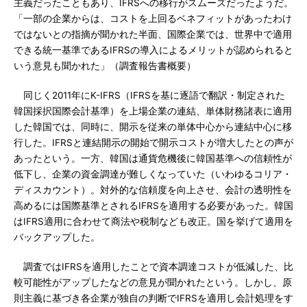
主義だったこともあり、IFRSへの移行がスムーズだったようだ。
「一部の企業からは、コストを上回るベネフィットがあったわけ
ではないとの指摘が聞かれた半面、国際企業では、世界中で適用
できる統一基準であるIFRSの導入によるメリットが認められると
いう意見も聞かれた」（調査報告書概要）
同じく2011年にK-IFRS（IFRSを基に逐語で翻訳・制定された
韓国採択国際会計基準）を上場企業の連結、単体財務諸表に適用
した韓国では、同時に、開示を従来の単体中心から連結中心に移
行した。IFRSと連結開示の開始で開示コストが増大したとの声が
あったという。一方、韓国は通貨危機後に韓国基準への信頼性が
低下し、企業の資金調達が難しくなっていた（いわゆるコリア・
ディスカウント）。対外的な信頼度を向上させ、会計の透明性を
高めるには国際基準とされるIFRSを適用する必要があった。韓国
はIFRS適用に合わせて商法や税制なども改正。国を挙げて適用を
バックアップした。
調査ではIFRSを適用したことで資本調達コストが低減した、比
較可能性がアップしたなどの意見が聞かれたという。しかし、原
則主義に基づき各企業が独自の判断でIFRSを適用し会計処理をす