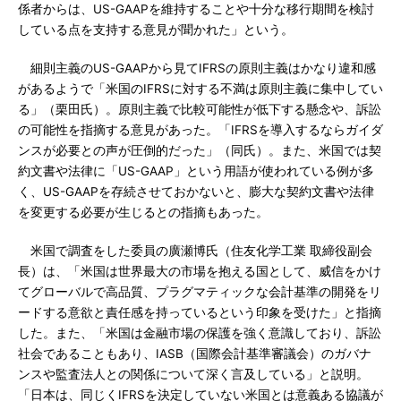
係者からは、US-GAAPを維持することや十分な移行期間を検討
している点を支持する意見が聞かれた」という。
細則主義のUS-GAAPから見てIFRSの原則主義はかなり違和感
があるようで「米国のIFRSに対する不満は原則主義に集中してい
る」（栗田氏）。原則主義で比較可能性が低下する懸念や、訴訟
の可能性を指摘する意見があった。「IFRSを導入するならガイダ
ンスが必要との声が圧倒的だった」（同氏）。また、米国では契
約文書や法律に「US-GAAP」という用語が使われている例が多
く、US-GAAPを存続させておかないと、膨大な契約文書や法律
を変更する必要が生じるとの指摘もあった。
米国で調査をした委員の廣瀬博氏（住友化学工業 取締役副会
長）は、「米国は世界最大の市場を抱える国として、威信をかけ
てグローバルで高品質、プラグマティックな会計基準の開発をリ
ードする意欲と責任感を持っているという印象を受けた」と指摘
した。また、「米国は金融市場の保護を強く意識しており、訴訟
社会であることもあり、IASB（国際会計基準審議会）のガバナ
ンスや監査法人との関係について深く言及している」と説明。
「日本は、同じくIFRSを決定していない米国とは意義ある協議が