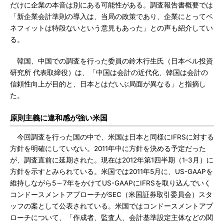
だけに企業の本音は別にある可能性がある。調査報告書概要では
「新企業会計準則の導入は、当局の政策であり、企業にとってベ
ネフィットは特段ないという意見もあった」との声も紹介してい
る。
韓国、中国での調査を行った委員の鈴木行生氏（日本ベル投資
研究所 代表取締役）は、「中国は会計の近代化、韓国は会計の
信頼性向上が目的と、日本とはだいぶ局面が異なる」と指摘し
た。
原則主義に違和感が強い米国
今回調査を行った国の中で、米国は日本と同様にIFRSに対する
方針を明確にしていない。2011年中に方針を決める予定だった
が、調査直前に延期された。現在は2012年第1四半期（1-3月）に
方針を示すとみられている。米国では2011年5月に、US-GAAPを
維持しながら5～7年をかけてUS-GAAPにIFRSを取り込んでいく
コンドースメントアプローチがSEC（米国証券取引委員会）スタ
ッフの案として公表されている。米国ではコンドースメントアプ
ローチについて、「作成者、監査人、会計基準設定主体などの関