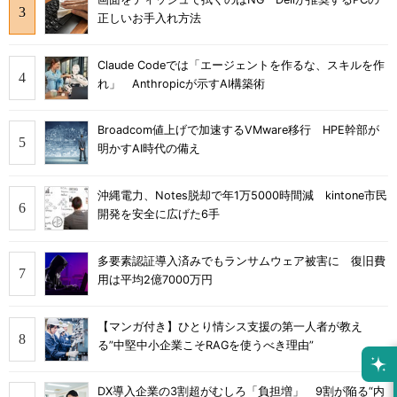
正しいお手入れ方法
Claude Codeでは「エージェントを作るな、スキルを作
れ」 Anthropicが示すAI構築術
Broadcom値上げで加速するVMware移行 HPE幹部が
明かすAI時代の備え
沖縄電力、Notes脱却で年1万5000時間減 kintone市民
開発を安全に広げた6手
多要素認証導入済みでもランサムウェア被害に 復旧費
用は平均2億7000万円
【マンガ付き】ひとり情シス支援の第一人者が教え
る”中堅中小企業こそRAGを使うべき理由”
DX導入企業の3割超がむしろ「負担増」 9割が陥る“内