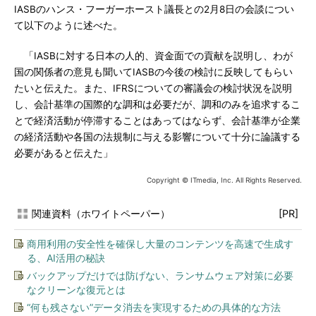
IASBのハンス・フーガーホースト議長との2月8日の会談につい
て以下のように述べた。
「IASBに対する日本の人的、資金面での貢献を説明し、わが
国の関係者の意見も聞いてIASBの今後の検討に反映してもらい
たいと伝えた。また、IFRSについての審議会の検討状況を説明
し、会計基準の国際的な調和は必要だが、調和のみを追求するこ
とで経済活動が停滞することはあってはならず、会計基準が企業
の経済活動や各国の法規制に与える影響について十分に論議する
必要があると伝えた」
Copyright © ITmedia, Inc. All Rights Reserved.
関連資料（ホワイトペーパー）
[PR]
商用利用の安全性を確保し大量のコンテンツを高速で生成す
る、AI活用の秘訣
バックアップだけでは防げない、ランサムウェア対策に必要
なクリーンな復元とは
“何も残さない”データ消去を実現するための具体的な方法