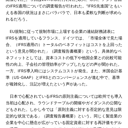
のIFRS適用についての調査報告が行われた。“IFRS先進国”ともい
える各国の状況はまさにバラバラで、日本も柔軟な判断が求めら
れるだろう。
EU規制に従って規制市場に上場する企業の連結財務諸表に
IFRSを適用しているフランス、ドイツでは、「市場全体で見た場
合、（IFRS適用の）トータルのベネフィットはコストを上回った
という意見が聞かれた」（調査報告書概要）という。具体的なベ
ネフィットとしては、資本コストの低下や他国企業との比較可能
性の向上、子会社の管理効率がアップしたなどの声が聞かれた。
一方、IFRS導入時にはシステムコストが発生。また、米国会計基
準（US-GAAP）とIFRSとのコンバージェンスが進む中で、基準
が複雑化し、注記が増えたという声があった。
日本で心配されているIFRSの原則主義については欧州でも導入
当初は心配され、ラウンドテーブルの開催やガイダンスの公開な
どもされた。しかし今では「原則主義に対する否定的な意見は限
定的な状況である」（調査報告書概要）という。同じく製造業の
企業を中心に懸念が広がっている固定資産に対する再評価モデル