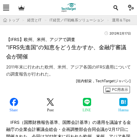
トップ
経営とIT
IT経営／IT戦略系ソリューション
運用＆Tips
2012年2月17日
【IFRS】欧州、米州、アジアで調査
“IFRS先進国”の知恵をどう生かすか、金融庁審議
会が開催
2011年末に行われた欧州、米州、アジア各国のIFRS適用について
の調査報告が行われた。
[垣内郁栄，TechTargetジャパン]
PC用表示
Share
Post
LINE
Hatena
IFRS（国際財務報告基準、国際会計基準）の適用を議論する金
融庁の企業会計審議会総会・企画調整部会合同会議が2月17日に
開催された。今回は2011年末に行われた欧州、米州、アジア各国