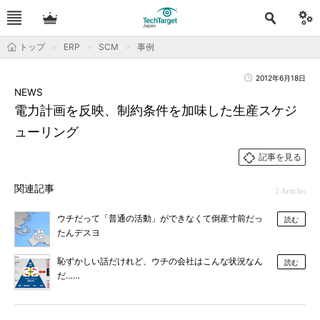
トップ
ERP
SCM
事例
2012年6月18日
NEWS
電力計画を反映、制約条件を加味した生産スケジ
ューリング
記事を見る
関連記事
2 Articles
ウチだって「普通の活動」ができなくて倒産寸前だっ
読む
たんデスヨ
恥ずかしい話だけれど、ウチの会社はこんな状況なん
読む
だ……