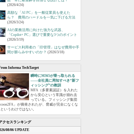
題 常に最適解を目指せる設計とは？
(2026/4/24)
高額な「AI PC」を一般従業員も使えた
ら？ 費用のハードルを一気に下げる方法
(2026/3/24)
AIの業務活用に向けた強力な武器、
「Copilot+ PC」選びで重要な3つのポイント
(2026/3/19)
サービス利用者の「ID管理」はなぜ費用や手
間が膨らみやすいのか？
(2026/3/18)
From Informa TechTarget
瞬時にM365が乗っ取られる
――全社員に周知すべき“新フ
ィッシング”の教訓
MFA（多要素認証）を入れた
から安心という常識が崩れ去
っている。フィッシング集団
ycoon2FA」が摘発されたが、脅威が完全になくな
たというわけではない。
アクセスランキング
026/08/06 UPDATE