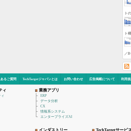
トの
ト構
／B
くあるご質問
TechTargetジャパンとは
お問い合わせ
広告掲載について
利用規
ティ
業務アプリ
ティ
ERP
データ分析
CX
情報系システム
エンタープライズAI
インダストリー
TechTargetサービ