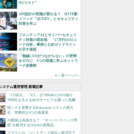
NGリスト”
API設計の常識が変わる？ HTTP新
メソッド「QUERY」とセキュリティ
対策を学ぶ
フロンティアAIとサイバーセキュリ
ティ対策の現在地 「17万行のAIコ
ード分析」事例と公的ガイドライン
が示す道筋
「無線LANがつながらない」の苦情
をゼロに 3つの現場に学ぶネットワ
ーク改善術
»
一覧ページへ
システム運用管理 新着記事
「COBOL」「JCL」計7000本のAWS移行
2000社を支える給与サービスを襲った危機
情シスを直撃するKubernetesコストの肥大
化 実務的な6つの改善策
AI開発は高過ぎる？ “オーバースペック問
題”を解消するOracleの新製品
クラウドの「バックアップ成功＝復旧完了」