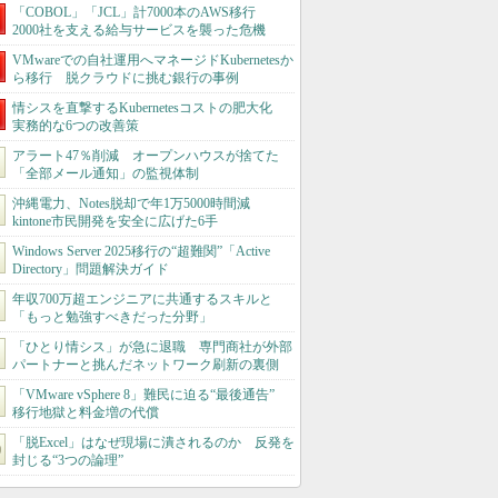
「COBOL」「JCL」計7000本のAWS移行
2000社を支える給与サービスを襲った危機
VMwareでの自社運用へマネージドKubernetesか
ら移行 脱クラウドに挑む銀行の事例
情シスを直撃するKubernetesコストの肥大化
実務的な6つの改善策
アラート47％削減 オープンハウスが捨てた
「全部メール通知」の監視体制
沖縄電力、Notes脱却で年1万5000時間減
kintone市民開発を安全に広げた6手
Windows Server 2025移行の“超難関”「Active
Directory」問題解決ガイド
年収700万超エンジニアに共通するスキルと
「もっと勉強すべきだった分野」
「ひとり情シス」が急に退職 専門商社が外部
パートナーと挑んだネットワーク刷新の裏側
「VMware vSphere 8」難民に迫る“最後通告”
移行地獄と料金増の代償
「脱Excel」はなぜ現場に潰されるのか 反発を
封じる“3つの論理”