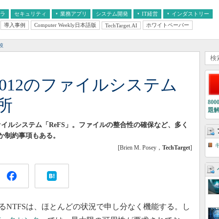
フラ
セキュリティ
業務アプリ
システム開発
IT経営
インダストリー
導入事例
Computer Weekly日本語版
ホワイトペーパー
TechTarget.AI
AI
経営とIT
医療IT
中堅・中小企業とIT
教育IT
較
ver 2012のファイルシステム
所
80
題
される新ファイルシステム「ReFS」。ファイルの整合性の確保など、多く
つか制約事項もある。
[Brien M. Posey，
TechTarget
]
あるNTFSは、ほとんどの状況で申し分なく機能する。し