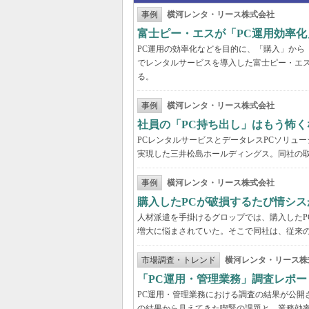
事例
横河レンタ・リース株式会社
富士ピー・エスが「PC運用効率化
PC運用の効率化などを目的に、「購入」から
でレンタルサービスを導入した富士ピー・エス
る。
事例
横河レンタ・リース株式会社
社員の「PC持ち出し」はもう怖く
PCレンタルサービスとデータレスPCソリュ
実現した三井松島ホールディングス。同社の取
事例
横河レンタ・リース株式会社
購入したPCが破損するたび情シス
人材派遣を手掛けるグロップでは、購入したP
増大に悩まされていた。そこで同社は、従来の
市場調査・トレンド
横河レンタ・リース株
「PC運用・管理業務」調査レポー
PC運用・管理業務における調査の結果が公開
の結果から見えてきた喫緊の課題と、業務効