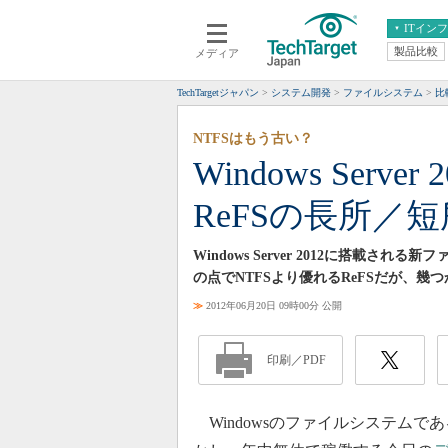
ITイン
製品比較
メディア
クラウド
エンタープライズ
ERP
仮想化
TechTargetジャパン
システム開発
ファイルシステム
比
データ分析
サーバ＆ストレージ
NTFSはもう古い？
CX
スマートモバイル
Windows Ser
情報系システム
ネットワーク
ReFSの長所／短
システム運用管理
Windows Server 2012に搭載
の点でNTFSより優れるReFSだが、幾
≫
2012年06月20日 09時00分 公開
印刷／PDF
Windowsのファイルシステムで