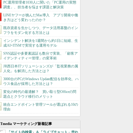
PC運用管理者1030人に聞いた「PC運用の実態
調査」、担当者を悩ます課題と解決策
LINEヤフーが挑んだMac導入 アプリ開発や働
き方はどう変わったのか？
既存資産を生かしつつ、データ活用基盤のイン
フラをモダン化する方法とは
インシデント解決を1週間から約1日に短縮、生
成AI×ITSMで実現する運用モデル
SNS認証や多要素認証も数分で実装、「顧客ア
イデンティティー管理」の変革術
JR西日本ITソリューションズが「監視業務の属
人化」を解消した方法とは？
3000台のPCのWindows Update配信を効率化、ハ
ウス食品が採用した方法とは？
変化の時代の最適解？ 買い取り型Officeの問
題点とクラウド移行のメリット
統合エンドポイント管理ツールが選ばれる10の
理由
ITmedia マーケティング新着記事
「サイト内検索」＆「ライブチャット」売れ