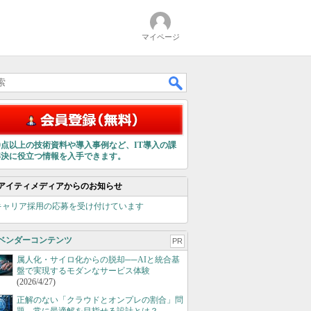
マイページ
00点以上の技術資料や導入事例など、IT導入の課
解決に役立つ情報を入手できます。
アイティメディアからのお知らせ
キャリア採用の応募を受け付けています
ベンダーコンテンツ
PR
属人化・サイロ化からの脱却──AIと統合基
盤で実現するモダンなサービス体験
(2026/4/27)
正解のない「クラウドとオンプレの割合」問