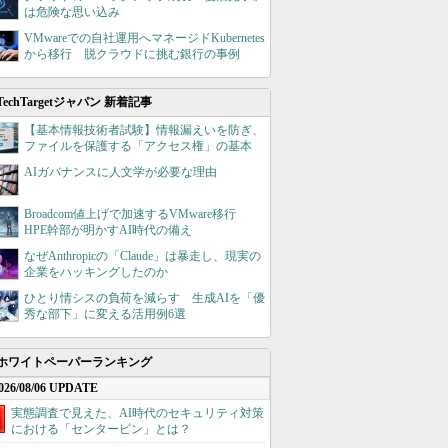
は危険な思い込み
VMwareでの自社運用へマネージドKubernetes
から移行 脱クラウドに挑む銀行の事例
TechTargetジャパン 新着記事
【基本情報技術者試験】情報漏えいを防ぎ、
ファイルを保護する「アクセス権」の基本
AIガバナンスに人文学が必要な理由
Broadcom値上げで加速するVMware移行
HPE幹部が明かすAI時代の備え
なぜAnthropicの「Claude」は暴走し、現実の
企業をハッキングしたのか
ひとり情シスの負荷を減らす 生成AIを「優
秀な部下」に変える活用例6選
ホワイトペーパーランキング
026/08/06 UPDATE
実態調査で見えた、AI時代のセキュリティ対策
における「センターピン」とは？