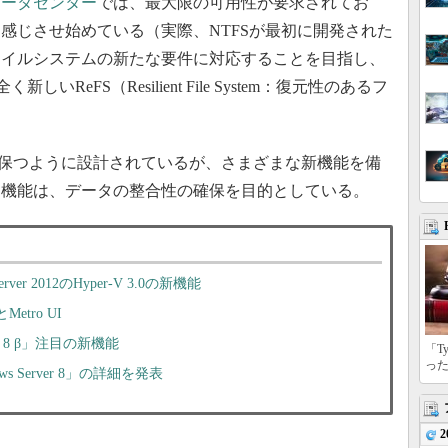
データセンター
では、最大限の可用性が要求されてお
感じさせ始めている（実際、NTFSが最初に開発された
ファイルシステムの新たな要件に対応することを目指し、
く新しいReFS（Resilient File System：復元性のあるフ
。
性を保つように設計されているが、さまざまな新機能を備
な機能は、データの整合性の確保を目的としている。
er 2012のHyper-V 3.0の新機能
0とMetro UI
er 8 β」注目の新機能
「T
っ
ws Server 8」の詳細を発表
2