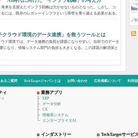
？ AI時代に向けた「インフラ戦略」の考え方
、将来を見据えたインフラ戦略は欠かせないものとなった。しかし、コ
するには、既存のレガシーインフラという障壁を乗り越える必要がある。
／B
チクラウド環境のデータ連携」を救うツールとは
ラウド環境では、データ連携の負荷が課題になりやすい。自前でのデータ
必要になり、情報システム部門の負担も大きくなる。この課題の解消策と
くあるご質問
TechTargetジャパンとは
お問い合わせ
広告掲載について
利用規
ティ
業務アプリ
ティ
ERP
データ分析
CX
情報系システム
エンタープライズAI
インダストリー
TechTargetサービ