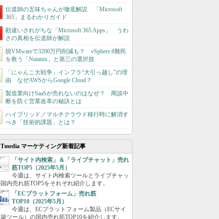
伝道師の五味ちゃんが徹底解説 「Microsoft
365」まるわかりガイド
勘違いされがちな「Microsoft 365 Apps」 うわ
さの真相を伝道師が解説
脱VMwareで3200万円削減も？ vSphere 8難民
を救う「Nutanix」と第三の選択肢
「にゃんこ大戦争」インフラ“大引っ越し”の理
由 なぜAWSからGoogle Cloud？
製造業向けSaaSが売れないのはなぜ？ 商談中
断を防ぐ営業改革の秘訣とは
ハイブリッド／マルチクラウド移行時に解消す
べき「技術的課題」とは？
ITmedia マーケティング新着記事
「サイト内検索」＆「ライブチャット」売れ
筋TOP5（2025年5月）
今週は、サイト内検索ツールとライブチャッ
国内売れ筋TOP5をそれぞれ紹介します。
「ECプラットフォーム」売れ筋
TOP10（2025年5月）
今週は、ECプラットフォーム製品（ECサイ
築ツール）の国内売れ筋TOP10を紹介します。