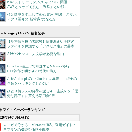
NBAストリーミングの“ネタバレ”問題
AWSとタッグで挑む「遅延」との戦い
検証環境を廃止してAWS費用4割減 スマホ
アプリ開発の"新常識"になるか
TechTargetジャパン 新着記事
【基本情報技術者試験】情報漏えいを防ぎ、
ファイルを保護する「アクセス権」の基本
AIガバナンスに人文学が必要な理由
Broadcom値上げで加速するVMware移行
HPE幹部が明かすAI時代の備え
なぜAnthropicの「Claude」は暴走し、現実の
企業をハッキングしたのか
ひとり情シスの負荷を減らす 生成AIを「優
秀な部下」に変える活用例6選
ホワイトペーパーランキング
026/08/07 UPDATE
マンガで分かる「Microsoft 365」選定ガイド：
各プランの機能や価格を解説