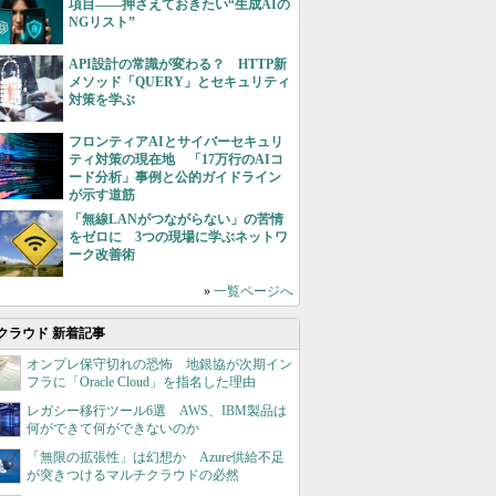
項目――押さえておきたい“生成AIの
NGリスト”
API設計の常識が変わる？ HTTP新
メソッド「QUERY」とセキュリティ
対策を学ぶ
フロンティアAIとサイバーセキュリ
ティ対策の現在地 「17万行のAIコ
ード分析」事例と公的ガイドライン
が示す道筋
「無線LANがつながらない」の苦情
をゼロに 3つの現場に学ぶネットワ
ーク改善術
»
一覧ページへ
クラウド 新着記事
オンプレ保守切れの恐怖 地銀協が次期イン
フラに「Oracle Cloud」を指名した理由
レガシー移行ツール6選 AWS、IBM製品は
何ができて何ができないのか
「無限の拡張性」は幻想か Azure供給不足
が突きつけるマルチクラウドの必然