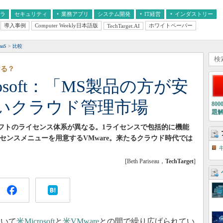
フラ
セキュリティ
業務アプリ
システム開発
IT経営
インダストリー
導入事例
Computer Weekly日本語版
ホワイトペーパー
TechTarget.AI
AI
経営とIT
医療IT
中堅・中小企業とIT
教育IT
aS
比較
ける？
icrosoft：「MS製品の方が安
いクラウド管理市場
80
題
ド管理ソフトのライセンス体系が異なる。1ライセンスで包括的に機能
ライセンスメニューを用意するVMware。来たるクラウド時代では
[Beth Pariseau，
TechTarget
]
いて
米Microsoft
と
米VMware
との間で繰り広げられてい