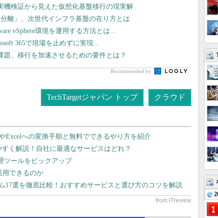
や実機検証から見えた仮想化基盤移行の現実解
タ分離」、次世代インフラ基盤の在り方とは
 vSphere環境を運用する方法とは...
oft 365で現場を止めずに実現...
課題、移行を加速させるための要件とは？
Recommended by
TechTargetジャパン トップ
クラウド
dやExcelへの変換手順と無料でできるやり方を紹介
りやすく解説！自社に最適なサービスはどれ？
管理ツールをピックアップ
で活用できるのか
テム17選を徹底比較！おすすめサービスと選び方のコツを解説
2