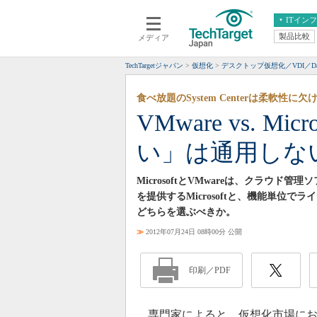
ITイン
製品比較
メディア
クラウド
エンタープライズ
ERP
仮想化
TechTargetジャパン
仮想化
デスクトップ仮想化／VDI／Da
データ分析
サーバ＆ストレージ
食べ放題のSystem Centerは柔軟性に欠
CX
スマートモバイル
VMware vs. M
情報系システム
ネットワーク
い」は通用しな
システム運用管理
MicrosoftとVMwareは、クラウ
を提供するMicrosoftと、機能単位で
どちらを選ぶべきか。
≫
2012年07月24日 08時00分 公開
印刷／PDF
専門家によると、仮想化市場にお