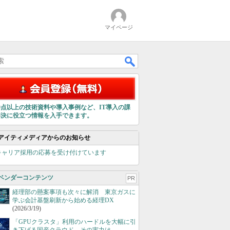
マイページ
00点以上の技術資料や導入事例など、IT導入の課
解決に役立つ情報を入手できます。
アイティメディアからのお知らせ
キャリア採用の応募を受け付けています
ベンダーコンテンツ
PR
経理部の懸案事項も次々に解消 東京ガスに
学ぶ会計基盤刷新から始める経理DX
(2026/3/19)
「GPUクラスタ」利用のハードルを大幅に引