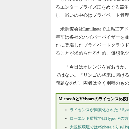
るエンタープライズITをめぐる競
し、戦いの中心はプライベート管
米調査会社Iumillnataで主席
年前は各社のハイパーバイザーを
たに登場したプライベートクラウ
ることが求められるため、仮想化
「『今日はオレンジを買おうか、
ではない。『リンゴの将来に賭け
問題なのだ。両者は全く別種のも
MicrosoftとVMwareのライセンス
ライセンスが簡素化された「System
ローエンド環境ではHyper-Vの方
大規模環境ではvSphereよりもH