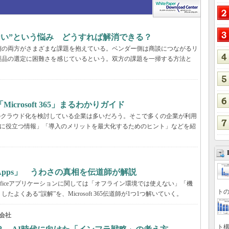
らない”という悩み どうすれば解消できる？
業側の両方がさまざまな課題を抱えている。ベンダー側は商談につながるリ
製品の選定に困難さを感じているという。双方の課題を一掃する方法と
rosoft 365」まるわかりガイド
境のクラウド化を検討している企業は多いだろう。そこで多くの企業が利用
ービス選定に役立つ情報」「導入のメリットを最大化するためのヒント」などを紹
65 Apps」 うわさの真相を伝道師が解説
が、Officeアプリケーションに関しては「オフライン環境では使えない」「機
トの
くある“誤解”を、Microsoft 365伝道師が1つ1つ解いていく。
会社
ト構