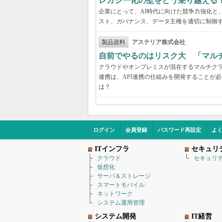
レガシー化の壁をどう乗り越える
企業にとって、AI時代に向けた競争力強化と
スト、ガバナンス、データ主権を適切に制御
製品資料
アステリア株式会社
自前でやるのはリスク大 「マル
クラウドやオンプレミスが混在するマルチク
連携は、API連携の仕組みを開発することが
は？
ログイン
会員登録
パスワード再設定
よ
ITインフラ
セキュリ
クラウド
セキュリ
仮想化
サーバ＆ストレージ
スマートモバイル
ネットワーク
システム運用管理
システム開発
IT経営