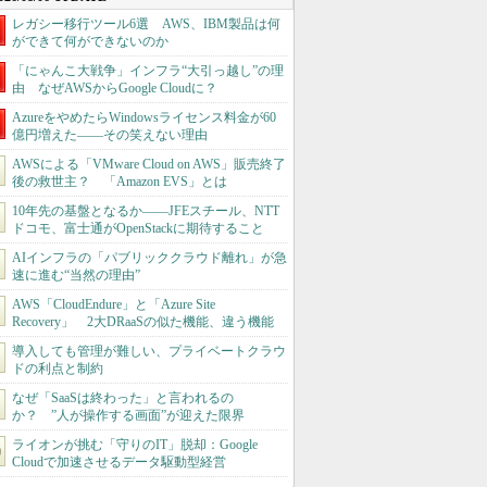
レガシー移行ツール6選 AWS、IBM製品は何
ができて何ができないのか
「にゃんこ大戦争」インフラ“大引っ越し”の理
由 なぜAWSからGoogle Cloudに？
AzureをやめたらWindowsライセンス料金が60
億円増えた――その笑えない理由
AWSによる「VMware Cloud on AWS」販売終了
後の救世主？ 「Amazon EVS」とは
10年先の基盤となるか――JFEスチール、NTT
ドコモ、富士通がOpenStackに期待すること
AIインフラの「パブリッククラウド離れ」が急
速に進む“当然の理由”
AWS「CloudEndure」と「Azure Site
Recovery」 2大DRaaSの似た機能、違う機能
導入しても管理が難しい、プライベートクラウ
ドの利点と制約
なぜ「SaaSは終わった」と言われるの
か？ ”人が操作する画面”が迎えた限界
ライオンが挑む「守りのIT」脱却：Google
Cloudで加速させるデータ駆動型経営