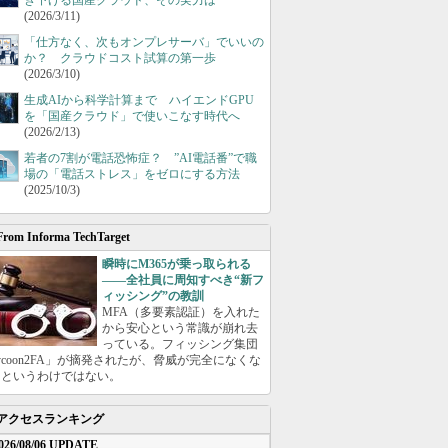
き下げる国産クラウド、その実力は
(2026/3/11)
「仕方なく、次もオンプレサーバ」でいいの
か？ クラウドコスト試算の第一歩
(2026/3/10)
生成AIから科学計算まで ハイエンドGPU
を「国産クラウド」で使いこなす時代へ
(2026/2/13)
若者の7割が電話恐怖症？ ”AI電話番”で職
場の「電話ストレス」をゼロにする方法
(2025/10/3)
From Informa TechTarget
瞬時にM365が乗っ取られる
――全社員に周知すべき“新フ
ィッシング”の教訓
MFA（多要素認証）を入れた
から安心という常識が崩れ去
っている。フィッシング集団
ycoon2FA」が摘発されたが、脅威が完全になくな
たというわけではない。
アクセスランキング
026/08/06 UPDATE