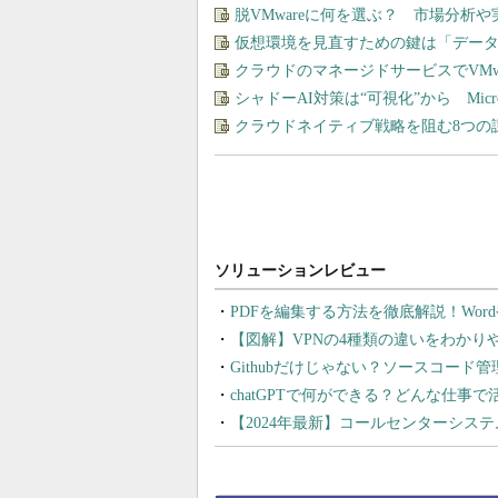
脱VMwareに何を選ぶ？ 市場分析
仮想環境を見直すための鍵は「デー
クラウドのマネージドサービスでVMware
シャドーAI対策は“可視化”から Micros
クラウドネイティブ戦略を阻む8つの
PDFを編集する方法を徹底解説！Wor
【図解】VPNの4種類の違いをわか
Githubだけじゃない？ソースコード
chatGPTで何ができる？どんな仕事
【2024年最新】コールセンターシス