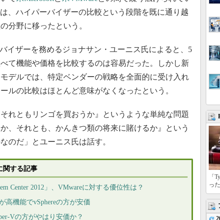
争は、ハイパーバイザーの比較という段階を既に通り越
理の分野に移ったという。
ITアドバイザーを務めるジョナサン・ユーニス氏によると、5
並べて機能や価格を比較するのは容易だった。しかし新
ドモデルでは、特定ベンダーの戦略を全面的に受け入れ
ツールの比較はほとんど意味がなくなったという。
それともリンゴを買おうか』というような単純な問題
るか、それとも、かんきつ類の将来に賭けるか』という
のなのだ」とユーニス氏は話す。
比較に関する記事
「T
っ
 Center 2012」、VMwareに対する優位性は？
が高機能でvSphereの方が安価
yper-Vの方がやはり安価か？
2