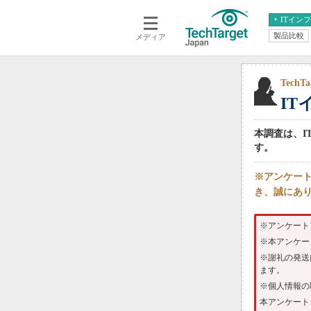
ITイン
製品比較
メディア
クラウド
エンタープライズ
ERP
仮想化
データ分析
サーバ＆ストレージ
Tech
I
CX
スマートモバイル
情報系システム
ネットワーク
本調査は、I
システム運用管理
す。
※アンケー
き、誠にあ
※アンケート
※本アンケー
※謝礼の発送
ます。
※個人情報の
本アンケート