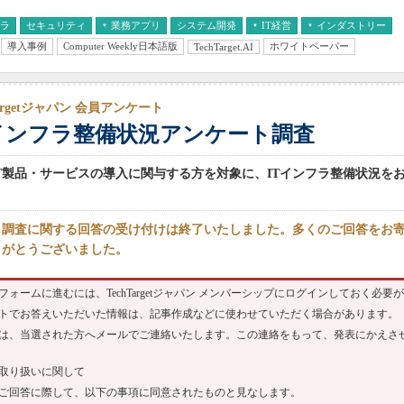
フラ
セキュリティ
業務アプリ
システム開発
IT経営
インダストリー
導入事例
Computer Weekly日本語版
ホワイトペーパー
TechTarget.AI
AI
経営とIT
医療IT
中堅・中小企業とIT
教育IT
Targetジャパン 会員アンケート
Tインフラ整備状況アンケート調査
T製品・サービスの導入に関与する方を対象に、ITインフラ整備状況を
ト調査に関する回答の受け付けは終了いたしました。多くのご回答をお
りがとうございました。
フォームに進むには、TechTargetジャパン メンバーシップにログインしておく必要
トでお答えいただいた情報は、記事作成などに使わせていただく場合があります。
は、当選された方へメールでご連絡いたします。この連絡をもって、発表にかえさ
取り扱いに関して
ご回答に際して、以下の事項に同意されたものと見なします。