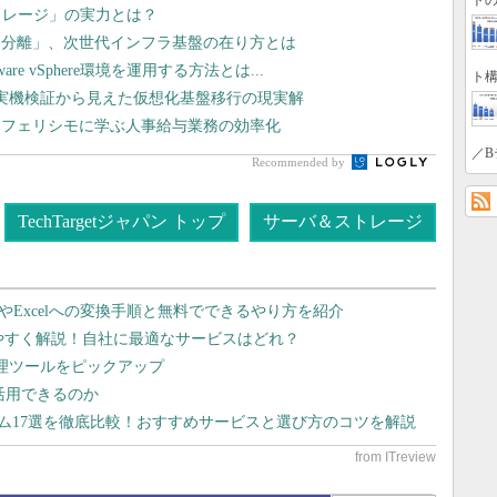
トの
トレージ」の実力とは？
タ分離」、次世代インフラ基盤の在り方とは
 vSphere環境を運用する方法とは...
ト構
や実機検証から見えた仮想化基盤移行の現実解
 フェリシモに学ぶ人事給与業務の効率化
／B
Recommended by
TechTargetジャパン トップ
サーバ＆ストレージ
dやExcelへの変換手順と無料でできるやり方を紹介
りやすく解説！自社に最適なサービスはどれ？
管理ツールをピックアップ
で活用できるのか
テム17選を徹底比較！おすすめサービスと選び方のコツを解説