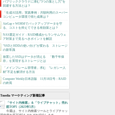
パブリッククラウドに潜む“3つの落とし穴”を
回避する方法とは？
「生成AI活用」実践事例：月額利用のスーパー
コンピュータ環境で得た成果は？
AirGap＋WORMでバックアップデータを守
る、コストを抑えてできる有効策とは？
NAS選定ガイド：RAID構成からランサムウェ
ア対策まで見るべきポイントを解説
“SSDとHDDの使い分け”が変わる ストレージ
の新常識
放置したSSDはデータが消える 「数千年保
存」を実現するストレージとは
「メインフレーム管理者」求む “レガシー人
材”不足を解消する方法
Computer Weekly日本語版 11月18日号：RAID
の終焉
ITmedia マーケティング新着記事
「サイト内検索」＆「ライブチャット」売れ
筋TOP5（2025年5月）
今週は、サイト内検索ツールとライブチャッ