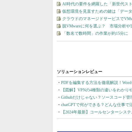
AI時代の要件を網羅した「新世代ス
仮想環境を見直すための鍵は「デー
クラウドのマネージドサービスでVMware
脱VMwareに何を選ぶ？ 市場分析
「数名で数時間」の作業が約15分に
PDFを編集する方法を徹底解説！Wor
【図解】VPNの4種類の違いをわか
Githubだけじゃない？ソースコード
chatGPTで何ができる？どんな仕事
【2024年最新】コールセンターシス