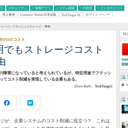
フラ
セキュリティ
業務アプリ
システム開発
IT経営
インダストリー
導入事例
Computer Weekly日本語版
ホワイトペーパー
TechTarget.AI
AI
経営とIT
医療IT
中堅・中小企業とIT
教育IT
ストレージ／フラッシュストレージ
事例
分の1のコスト
採用でもストレージコスト
由
80
題
の障害になっていると考えられているが、特定用途でフラッシ
ってコスト削減を実現している企業もある。
[Dave Raffo，
TechTarget
]
ジが、企業システムのコスト削減に役立つ？ これは