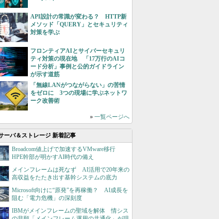
API設計の常識が変わる？ HTTP新
メソッド「QUERY」とセキュリティ
対策を学ぶ
フロンティアAIとサイバーセキュリ
ティ対策の現在地 「17万行のAIコ
ード分析」事例と公的ガイドライン
が示す道筋
「無線LANがつながらない」の苦情
をゼロに 3つの現場に学ぶネットワ
ーク改善術
»
一覧ページへ
サーバ＆ストレージ 新着記事
Broadcom値上げで加速するVMware移行
HPE幹部が明かすAI時代の備え
メインフレームは死なず AI活用で20年来の
高収益をたたき出す基幹システムの底力
Microsoft向けに“原発”を再稼働？ AI成長を
阻む「電力危機」の深刻度
IBMがメインフレームの聖域を解体 情シス
の悲願「メインフレーム運用の共通化」が現