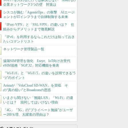
Wi-Fi 7を入れるだけでは解決しない AI時代の
企業ネットワーク3つの壁 対策は
シスコが挑む「AgenticOps」の衝撃 AIエージ
ェントがITインフラまで自律制御する未来
「IPsec-VPN」と「SSL-VPN」の違いは？ 仕
組みからデメリットまで徹底解説
「IPv6」を利用するならこれだけは知っておき
たいコマンドリスト
ネットワーク管理製品一覧
遠隔SIM管理を強化 Eseye、IoT向け次世代
eSIM規格「SGP.32」対応機能を発表
「Wi-Fi 6」と「Wi-Fi 5」の違いを説明できる“5
つ”のポイント
Aristaが「VeloCloud SD-WAN」を買収 そ
の“真の狙い”とBroadcomの思惑
いまさら聞けない「無線LAN」「Wi-Fi」の違
いとは？ 混同してはいけない理由
「4G」「5G」の“プライベート無線”がユーザ
ー200％増、大躍進の理由は？