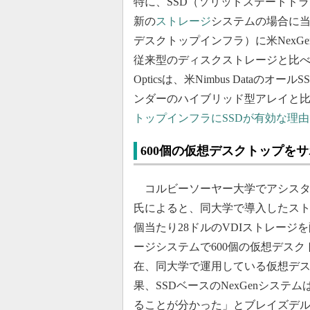
特に、SSD（ソリッドステートド
新の
ストレージ
システムの場合に当
デスクトップインフラ）に米NexG
従来型のディスクストレージと比べると
Opticsは、米Nimbus Dataの
ンダーのハイブリッド型アレイと比
トップインフラにSSDが有効な理由
600個の仮想デスクトップを
コルビーソーヤー大学でアシスタ
氏によると、同大学で導入したストレ
個当たり28ドルのVDIストレージ
ージシステムで600個の仮想デス
在、同大学で運用している仮想デス
果、SSDベースのNexGenシステ
ることが分かった」とブレイズデ