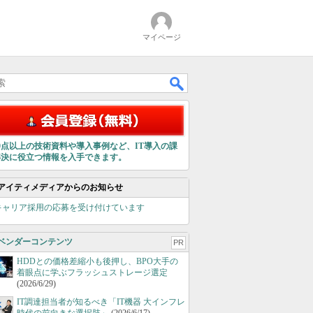
マイページ
00点以上の技術資料や導入事例など、IT導入の課
解決に役立つ情報を入手できます。
アイティメディアからのお知らせ
キャリア採用の応募を受け付けています
ベンダーコンテンツ
PR
HDDとの価格差縮小も後押し、BPO大手の
着眼点に学ぶフラッシュストレージ選定
(2026/6/29)
IT調達担当者が知るべき「IT機器 大インフレ