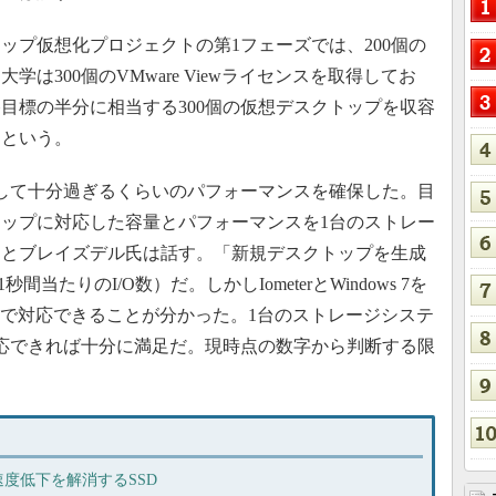
プ仮想化プロジェクトの第1フェーズでは、200個の
は300個のVMware Viewライセンスを取得してお
目標の半分に相当する300個の仮想デスクトップを収容
たという。
して十分過ぎるくらいのパフォーマンスを確保した。目
クトップに対応した容量とパフォーマンスを1台のストレー
」とブレイズデル氏は話す。「新規デスクトップを生成
1秒間当たりのI/O数）だ。しかしIometerとWindows 7を
PSまで対応できることが分かった。1台のストレージシステ
対応できれば十分に満足だ。現時点の数字から判断する限
」
度低下を解消するSSD