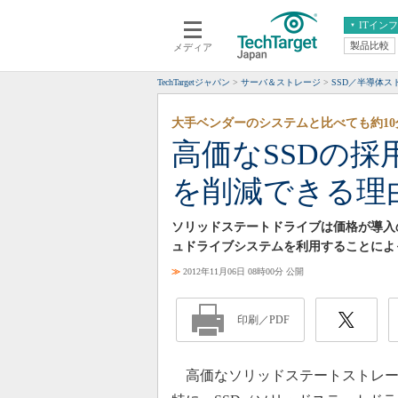
ITイン
製品比較
メディア
クラウド
エンタープライズ
ERP
仮想化
TechTargetジャパン
サーバ＆ストレージ
SSD／半導体
データ分析
サーバ＆ストレージ
大手ベンダーのシステムと比べても約10
CX
スマートモバイル
高価なSSDの
情報系システム
ネットワーク
を削減できる理
システム運用管理
ソリッドステートドライブは価格が導入
ュドライブシステムを利用することによ
≫
2012年11月06日 08時00分 公開
印刷／PDF
高価なソリッドステートストレー