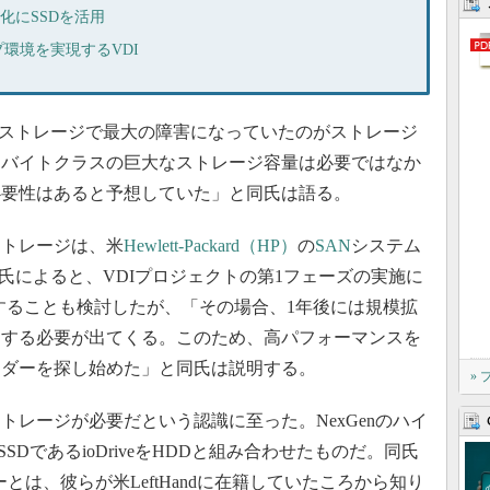
化にSSDを活用
環境を実現するVDI
ストレージで最大の障害になっていたのがストレージ
ラバイトクラスの巨大なストレージ容量は必要ではなか
必要性はあると予想していた」と同氏は語る。
トレージは、米
Hewlett-Packard（HP）
の
SAN
システム
デル氏によると、VDIプロジェクトの第1フェーズの実施に
することも検討したが、「その場合、1年後には規模拡
加する必要が出てくる。このため、高パフォーマンスを
ンダーを探し始めた」と同氏は説明する。
»
レージが必要だという認識に至った。NexGenのハイ
のSSDであるioDriveをHDDと組み合わせたものだ。同氏
ーとは、彼らが米LeftHandに在籍していたころから知り