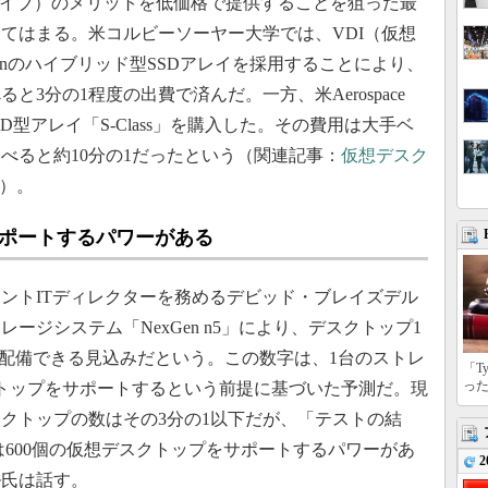
ライブ）のメリットを低価格で提供することを狙った最
てはまる。米コルビーソーヤー大学では、VDI（仮想
enのハイブリッド型SSDアレイを採用することにより、
3分の1程度の出費で済んだ。一方、米Aerospace
オールSSD型アレイ「S-Class」を購入した。その費用は大手ベ
べると約10分の1だったという（関連記事：
仮想デスク
）。
サポートするパワーがある
ントITディレクターを務めるデビッド・ブレイズデル
ージシステム「NexGen n5」により、デスクトップ1
を配備できる見込みだという。この数字は、1台のストレ
「T
っ
クトップをサポートするという前提に基づいた予測だ。現
クトップの数はその3分の1以下だが、「テストの結
ムは600個の仮想デスクトップをサポートするパワーがあ
2
ル氏は話す。