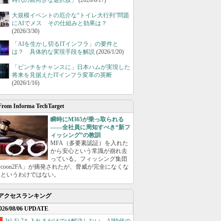
時代の前向きな選択肢」
(2026/6/17)
大規模イベントの厄介な“トイレ大行列”問題
にAIでメス その仕組みと効果は？
(2026/3/30)
「AIを生かし切るITインフラ」の要件と
は？ 具体的な実現手段を解説
(2026/1/20)
「ピンチをチャンスに」日本ハムが実現した
将来を見据えたITインフラ変革の英断
(2026/1/16)
From Informa TechTarget
瞬時にM365が乗っ取られる
――全社員に周知すべき“新フ
ィッシング”の教訓
MFA（多要素認証）を入れた
から安心という常識が崩れ去
っている。フィッシング集団
ycoon2FA」が摘発されたが、脅威が完全になくな
たというわけではない。
アクセスランキング
026/08/06 UPDATE