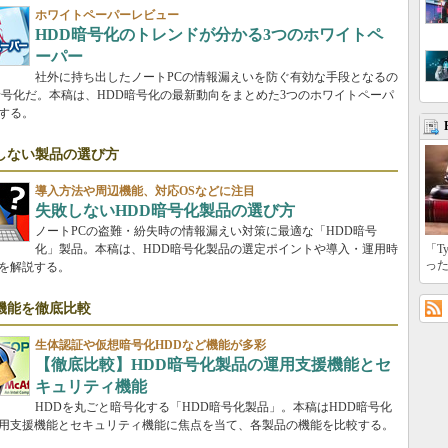
ホワイトペーパーレビュー
HDD暗号化のトレンドが分かる3つのホワイトペ
ーパー
社外に持ち出したノートPCの情報漏えいを防ぐ有効な手段となるの
暗号化だ。本稿は、HDD暗号化の最新動向をまとめた3つのホワイトペーパ
する。
しない製品の選び方
導入方法や周辺機能、対応OSなどに注目
失敗しないHDD暗号化製品の選び方
ノートPCの盗難・紛失時の情報漏えい対策に最適な「HDD暗号
化」製品。本稿は、HDD暗号化製品の選定ポイントや導入・運用時
「T
っ
を解説する。
機能を徹底比較
生体認証や仮想暗号化HDDなど機能が多彩
【徹底比較】HDD暗号化製品の運用支援機能とセ
キュリティ機能
HDDを丸ごと暗号化する「HDD暗号化製品」。本稿はHDD暗号化
用支援機能とセキュリティ機能に焦点を当て、各製品の機能を比較する。