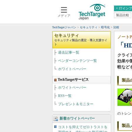
ITイン
製品比較
メディア
クラウド
エンタープライズ
ERP
仮想化
TechTargetジャパン
セキュリティ
暗号化
比較
データ分析
サーバ＆ストレージ
セキュリティ
ノート
セキュリティ製品の選定・導入支援サイ
CX
スマートモバイル
「H
ト
情報系システム
過去記事一覧
ネットワーク
クライ
ベンダーコンテンツ一覧
効果や
システム運用管理
較など
ホワイトペーパー
TechTargetサービス
製品
ホワイトペーパー
RSS一覧
プレゼント＆モニター
のトレン
新着ホワイトペーパー
製品
コストを抑えてゼロトラストを