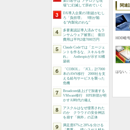
業の若手は“アナログな現
場”に幻滅して辞めていく
関連
DX導入企業の3割超がむし
ろ「負担増」 9割が陥
る“内製化のわな”
多要素認証導入済みでもラ
ンサムウェア被害に 復旧
HDD暗
費用は平均2億7000万円
Claude Codeでは「エージェ
ントを作るな、スキルを作
れ」 Anthropicが示すAI構
築術
「COBOL」「JCL」計7000
はない。
本のAWS移行 2000社を支
える給与サービスを襲った
危機
Broadcom値上げで加速する
VMware移行 HPE幹部が明
かすAI時代の備え
アスクルはなぜ侵害された
のか クラウドの安全神話
を崩す「例外」の正体
満足度87%と28%を分ける
「尊重」 情シスが人材を