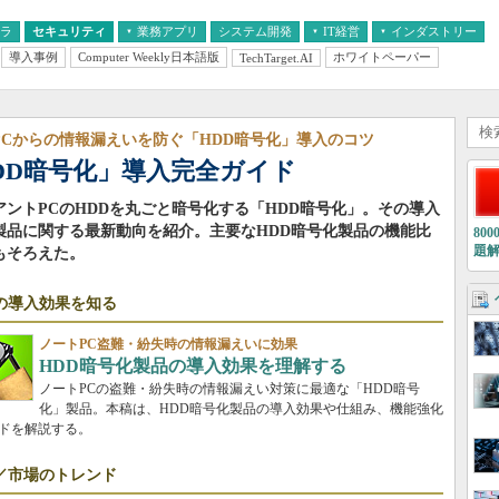
フラ
セキュリティ
業務アプリ
システム開発
IT経営
インダストリー
導入事例
Computer Weekly日本語版
ホワイトペーパー
TechTarget.AI
AI
経営とIT
医療IT
中堅・中小企業とIT
教育IT
PCからの情報漏えいを防ぐ「HDD暗号化」導入のコツ
DD暗号化」導入完全ガイド
アントPCのHDDを丸ごと暗号化する「HDD暗号化」。その導入
製品に関する最新動向を紹介。主要なHDD暗号化製品の機能比
80
題
もそろえた。
の導入効果を知る
ノートPC盗難・紛失時の情報漏えいに効果
HDD暗号化製品の導入効果を理解する
ノートPCの盗難・紛失時の情報漏えい対策に最適な「HDD暗号
化」製品。本稿は、HDD暗号化製品の導入効果や仕組み、機能強化
ドを解説する。
／市場のトレンド