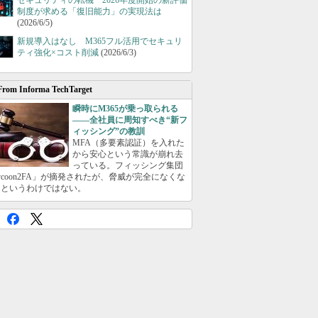
セキュリティの転機 2026年度開始の新評価
制度が求める「復旧能力」の実現法は
(2026/6/5)
新規導入はなし M365フル活用でセキュリ
ティ強化×コスト削減
(2026/6/3)
From Informa TechTarget
瞬時にM365が乗っ取られる
――全社員に周知すべき“新フ
ィッシング”の教訓
MFA（多要素認証）を入れた
から安心という常識が崩れ去
っている。フィッシング集団
ycoon2FA」が摘発されたが、脅威が完全になくな
たというわけではない。