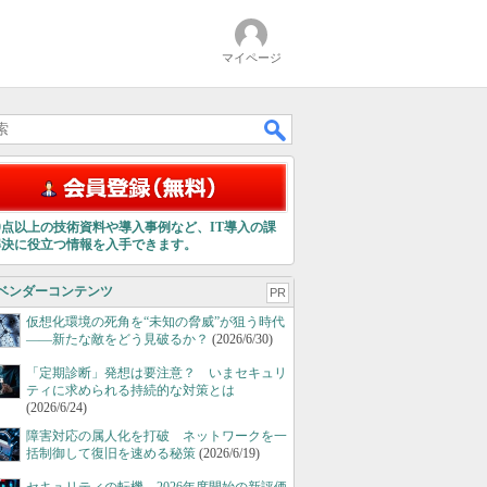
マイページ
00点以上の技術資料や導入事例など、IT導入の課
解決に役立つ情報を入手できます。
ベンダーコンテンツ
PR
仮想化環境の死角を“未知の脅威”が狙う時代
――新たな敵をどう見破るか？
(2026/6/30)
「定期診断」発想は要注意？ いまセキュリ
ティに求められる持続的な対策とは
(2026/6/24)
障害対応の属人化を打破 ネットワークを一
括制御して復旧を速める秘策
(2026/6/19)