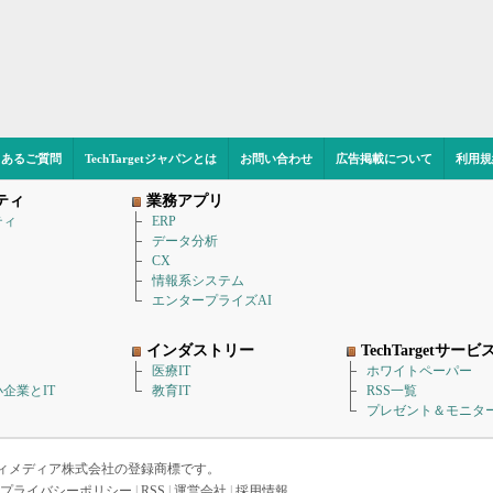
くあるご質問
TechTargetジャパンとは
お問い合わせ
広告掲載について
利用規
ティ
業務アプリ
ティ
ERP
データ分析
CX
情報系システム
エンタープライズAI
インダストリー
TechTargetサービ
医療IT
ホワイトペーパー
企業とIT
教育IT
RSS一覧
プレゼント＆モニタ
アイティメディア株式会社の登録商標です。
プライバシーポリシー
|
RSS
|
運営会社
|
採用情報