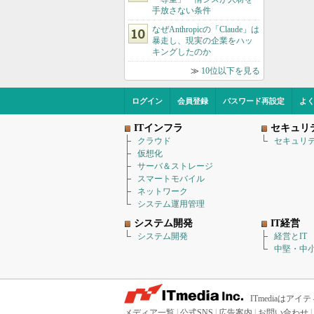
手放さない条件
なぜAnthropicの「Claude」は
暴走し、現実の企業をハッ
キングしたのか
≫
10位以下を見る
ログイン
会員登録
パスワード再設定
よ
ITインフラ
セキュリ
クラウド
セキュリ
仮想化
サーバ＆ストレージ
スマートモバイル
ネットワーク
システム運用管理
システム開発
IT経営
システム開発
経営とIT
中堅・中小
ITmediaは
メディア一覧
|
公式SNS
|
広告案内
|
お問い合わせ
|