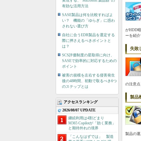
実現する、“Microsoft 製品群”の
有効な活用方法
SASE製品は何を比較すればよ
い？ 機能の「ゆらぎ」に惑わ
されない選び方
がHDD
自社に合うEDR製品を選定する
ーを紹介
際に押さえるべきポイントと
は？
失敗
SCS評価制度の星取得に向け、
SASEで効率的に対応するための
ポイント
被害の規模を左右する侵害発生
後の48時間、初動で取るべき6つ
の注意点
のステップとは
製品
アクセスランキング
2026/08/07 UPDATE
継続利用は4割どまり
M365 Copilotが「効く業務」
と期待外れの境界
製品の運
「こんなはずでは」 製造