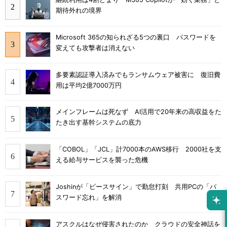
期待外れの境界
Microsoft 365の知られざる5つの裏口 パスワードを
変えても攻撃者は消えない
多要素認証導入済みでもランサムウェア被害に 復旧費
用は平均2億7000万円
メインフレームは死なず AI活用で20年来の高収益をた
たき出す基幹システムの底力
「COBOL」「JCL」計7000本のAWS移行 2000社を支
える給与サービスを襲った危機
Joshinが「ピースサイン」で勤怠打刻 共用PCの「パ
スワード忘れ」を解消
アスクルはなぜ侵害されたのか クラウドの安全神話を