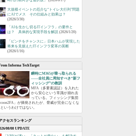
時代の前向きな選択肢」
(2026/6/17)
大規模イベントの厄介な“トイレ大行列”問題
にAIでメス その仕組みと効果は？
(2026/3/30)
「AIを生かし切るITインフラ」の要件と
は？ 具体的な実現手段を解説
(2026/1/20)
「ピンチをチャンスに」日本ハムが実現した
将来を見据えたITインフラ変革の英断
(2026/1/16)
From Informa TechTarget
瞬時にM365が乗っ取られる
――全社員に周知すべき“新フ
ィッシング”の教訓
MFA（多要素認証）を入れた
から安心という常識が崩れ去
っている。フィッシング集団
ycoon2FA」が摘発されたが、脅威が完全になくな
たというわけではない。
アクセスランキング
026/08/08 UPDATE