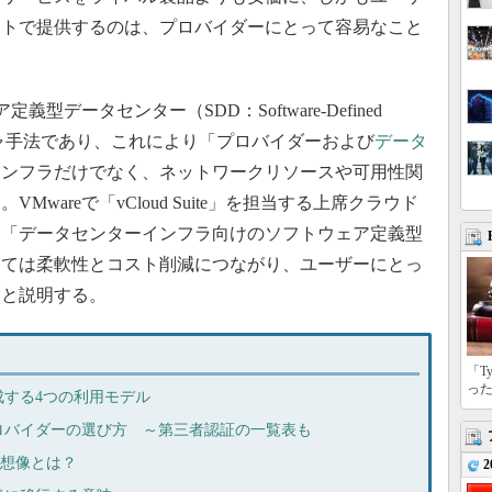
ストで提供するのは、プロバイダーにとって容易なこと
型データセンター（SDD：Software-Defined
テクチャ手法であり、これにより「プロバイダーおよび
データ
インフラだけでなく、ネットワークリソースや可用性関
wareで「vCloud Suite」を担当する上席クラウド
は「データセンターインフラ向けのソフトウェア定義型
っては柔軟性とコスト削減につながり、ユーザーにとっ
」と説明する。
「T
っ
する4つの利用モデル
ロバイダーの選び方 ～第三者認証の一覧表も
理想像とは？
2