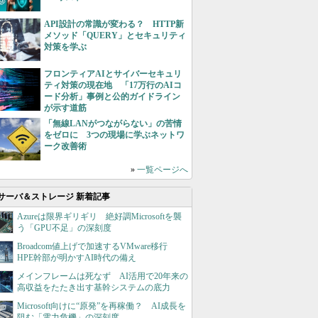
API設計の常識が変わる？ HTTP新
メソッド「QUERY」とセキュリティ
対策を学ぶ
フロンティアAIとサイバーセキュリ
ティ対策の現在地 「17万行のAIコ
ード分析」事例と公的ガイドライン
が示す道筋
「無線LANがつながらない」の苦情
をゼロに 3つの現場に学ぶネットワ
ーク改善術
»
一覧ページへ
サーバ＆ストレージ 新着記事
Azureは限界ギリギリ 絶好調Microsoftを襲
う「GPU不足」の深刻度
Broadcom値上げで加速するVMware移行
HPE幹部が明かすAI時代の備え
メインフレームは死なず AI活用で20年来の
高収益をたたき出す基幹システムの底力
Microsoft向けに“原発”を再稼働？ AI成長を
阻む「電力危機」の深刻度