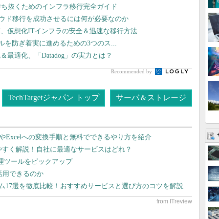
勝ち抜くためのインフラ移行完全ガイド
ラウド移行を成功させるには何が必要なのか
、仮想化ITインフラの安全＆迅速な移行方法
ラブルを防ぎ着実に進めるための3つのス...
最適化、「Datadog」の実力とは？
Recommended by
TechTargetジャパン トップ
サーバ＆ストレージ
dやExcelへの変換手順と無料でできるやり方を紹介
りやすく解説！自社に最適なサービスはどれ？
管理ツールをピックアップ
で活用できるのか
テム17選を徹底比較！おすすめサービスと選び方のコツを解説