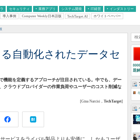
フラ
セキュリティ
業務アプリ
システム開発
IT経営
インダストリー
導入事例
Computer Weekly日本語版
ホワイトペーパー
TechTarget.AI
AI
経営とIT
医療IT
中堅・中小企業とIT
教育IT
較
掛ける自動化されたデータセ
80
題
で機能を定義するアプローチが注目されている。中でも、デー
、クラウドプロバイダーの作業負荷やユーザーのコスト削減な
[Gina Narcisi，
TechTarget
]
ド
サービスをライバル製品よりも安価に、しかもユーザ