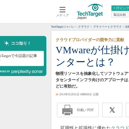
ITイン
製品比較
メディア
クラウド
エンタープライズ
ERP
仮想化
TechTargetジャパン
クラウド
プライベートクラウド
比
データ分析
サーバ＆ストレージ
クラウドプロバイダーの競争力に貢献
CX
スマートモバイル
ココ知り！
VMwareが仕
情報系システム
ネットワーク
chTargetで今話題の記事
ンターとは？
システム運用管理
？
物理リソースを抽象化してソフトウェア
タセンターインフラ向けのアプローチは
どに有効だ。
≫
2013年05月01日 08時00分 公開
印刷／PDF
可用性と拡張性に優れた
クラウ