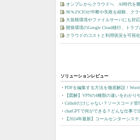
オンプレからクラウドへ AI時代を
90％のCIOが中断や失敗を経験、ク
大規模環境やファイルサーバにも対応
開発環境のGoogle Cloud移行、ト
クラウドのコストと利用状況を可視化＆
PDFを編集する方法を徹底解説！Wor
【図解】VPNの4種類の違いをわか
Githubだけじゃない？ソースコード
chatGPTで何ができる？どんな仕事
【2024年最新】コールセンターシス