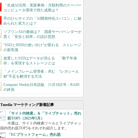
「生成AI活用」実践事例：月額利用のスーパー
コンピュータ環境で得た成果は？
手のひらサイズの「AI開発特化スパコン」に秘
められた実力とは？
ソブリンAIの価値は？ 国産サーバベンダーが
貫く「安全と効率」の設計思想
“SSDとHDDの使い分け”が変わる ストレージ
の新常識
放置したSSDはデータが消える 「数千年保
存」を実現するストレージとは
「メインフレーム管理者」求む “レガシー人
材”不足を解消する方法
Computer Weekly日本語版 11月18日号：RAID
の終焉
ITmedia マーケティング新着記事
「サイト内検索」＆「ライブチャット」売れ
筋TOP5（2025年5月）
今週は、サイト内検索ツールとライブチャッ
国内売れ筋TOP5をそれぞれ紹介します。
「ECプラットフォーム」売れ筋