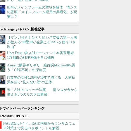
IBMがメインフレームの聖域を解体 情シス
の悲願「メインフレーム運用の共通化」が現
実に？
TechTargetジャパン 新着記事
【マンガ付き】ひとり情シス支援の第一人者
が教える”中堅中小企業こそRAGを使うべき
理由”
Uber Eatsに学ぶAIエージェント本番運用術
1万都市の料理画像を自己修復
Azureは限界ギリギリ 絶好調Microsoftを襲
う「GPU不足」の深刻度
IT業界の女性は9割が10年で消える 人材枯
渇を招く“見えない壁”の正体
米「AIキルスイッチ法案」 情シスが今から
備える5つのリスク回避策
ホワイトペーパーランキング
026/08/08 UPDATE
NAS選定ガイド：RAID構成からランサムウェ
ア対策まで見るべきポイントを解説