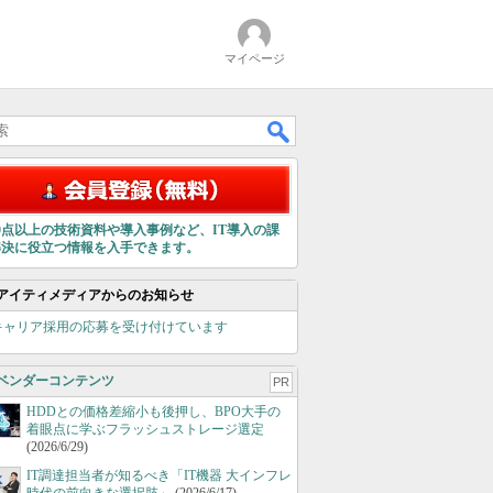
マイページ
00点以上の技術資料や導入事例など、IT導入の課
解決に役立つ情報を入手できます。
アイティメディアからのお知らせ
キャリア採用の応募を受け付けています
ベンダーコンテンツ
PR
HDDとの価格差縮小も後押し、BPO大手の
着眼点に学ぶフラッシュストレージ選定
(2026/6/29)
IT調達担当者が知るべき「IT機器 大インフレ