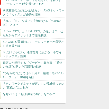
「VPNが遅い」「ネットが危ない」を解決す
る“テレワーク4大対策”はこれだ
構成変更のたびにおびえない AWSネットワー
クに「カオス」が必要な理由
「5G」「4G」を抜いて主流になる「Massive
IoT」とは？
「IPsec-VPN」と「SSL-VPN」の違いは？ 仕
組みからデメリットまで徹底解説
SD-WANも選択肢に？ テレワーカーが必要と
する支援とは
PCだけじゃない、通信分野に広がる「ホワイ
トボックス」旋風
15万人が熱狂する「ダービー」舞台裏 “通信
の崩壊”を防いだIT部門の戦略
“つながる”だけでは不十分？ 厳選「モバイル
ルーター」10機種を紹介
「テレワークでネットが遅い」の帯域幅じゃな
い“真犯人”はこれだ
なぜVPNは「もはや時代遅れ」なのか？