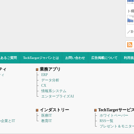
ト構
／B
くあるご質問
TechTargetジャパンとは
お問い合わせ
広告掲載について
利用規
ティ
業務アプリ
ティ
ERP
データ分析
CX
情報系システム
エンタープライズAI
インダストリー
TechTargetサービ
医療IT
ホワイトペーパー
企業とIT
教育IT
RSS一覧
プレゼント＆モニタ