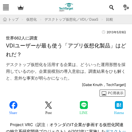
トップ
仮想化
デスクトップ仮想化／VDI／DaaS
比較
2013年5月9日
世界662人に調査
VDIユーザーが最も使う「アプリ仮想化製品」はど
れだ？
デスクトップ仮想化を活用する企業は、どういった運用形態を採
用しているのか。企業規模別の導入意欲は。調査結果をひも解く
と、意外な事実が明らかになった。
[Gabe Knuth，TechTarget]
PC用表示
Share
Post
LINE
Hatena
Project VRC（訳注：オランダのIT企業が参画する仮想化関連
の独立系研究開発プロジェクト）が2012年に実施した
デスクトッ