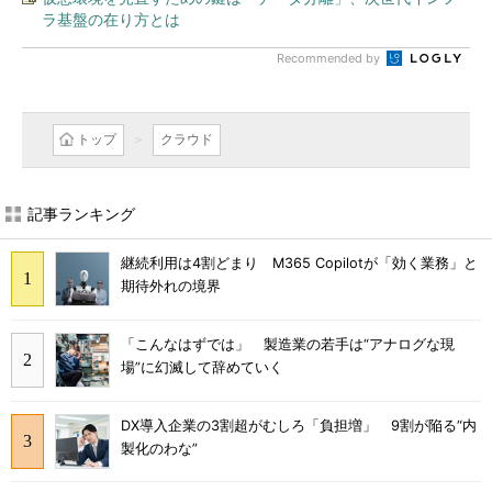
ラ基盤の在り方とは
Recommended by
トップ
クラウド
記事ランキング
継続利用は4割どまり M365 Copilotが「効く業務」と
期待外れの境界
「こんなはずでは」 製造業の若手は“アナログな現
場”に幻滅して辞めていく
DX導入企業の3割超がむしろ「負担増」 9割が陥る“内
製化のわな”