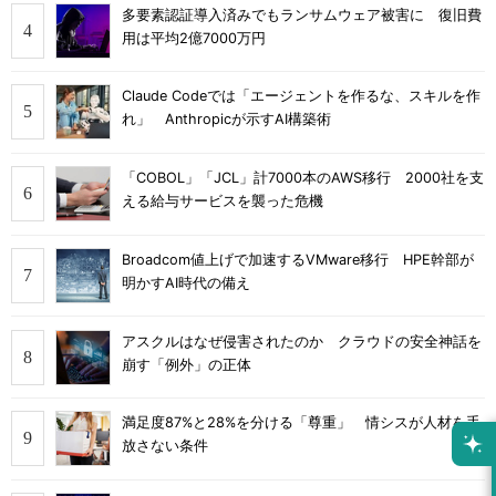
多要素認証導入済みでもランサムウェア被害に 復旧費
用は平均2億7000万円
Claude Codeでは「エージェントを作るな、スキルを作
れ」 Anthropicが示すAI構築術
「COBOL」「JCL」計7000本のAWS移行 2000社を支
える給与サービスを襲った危機
Broadcom値上げで加速するVMware移行 HPE幹部が
明かすAI時代の備え
アスクルはなぜ侵害されたのか クラウドの安全神話を
崩す「例外」の正体
満足度87%と28%を分ける「尊重」 情シスが人材を手
放さない条件