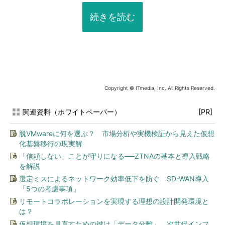
続きを読む
Copyright © ITmedia, Inc. All Rights Reserved.
関連資料（ホワイトペーパー）
[PR]
脱VMwareに何を選ぶ？ 市場分析や実機検証から見えた仮想
化基盤移行の現実解
「信頼しない」ことが守りになる──ZTNAの基本と導入戦略
を解説
選定ミスによるネットワーク効率低下を防ぐ SD-WAN導入
「5つの考慮事項」
リモートコラボレーションを実現する理想の設計開発環境と
は？
仮想環境を見直すための鍵は「データ分離」、次世代インフ