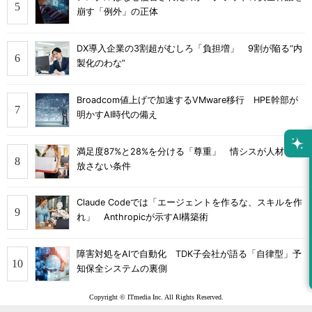
崩す「例外」の正体
DX導入企業の3割超がむしろ「負担増」 9割が陥る“内
製化のわな”
Broadcom値上げで加速するVMware移行 HPE幹部が
明かすAI時代の備え
満足度87%と28%を分ける「尊重」 情シスが人材を手
放さない条件
Claude Codeでは「エージェントを作るな、スキルを作
れ」 Anthropicが示すAI構築術
障害対処をAIで自動化 TDK子会社が語る「自律型」予
知保全システムの裏側
Copyright © ITmedia Inc. All Rights Reserved.