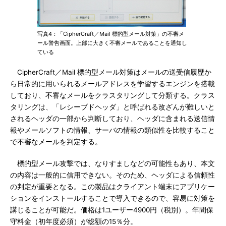
写真4：「CipherCraft／Mail 標的型メール対策」の不審メ
ール警告画面。上部に大きく不審メールであることを通知し
ている
CipherCraft／Mail 標的型メール対策はメールの送受信履歴か
ら日常的に用いられるメールアドレスを学習するエンジンを搭載
しており、不審なメールをクラスタリングして分類する。クラス
タリングは、「レシーブドヘッダ」と呼ばれる改ざんが難しいと
されるヘッダの一部から判断しており、ヘッダに含まれる送信情
報やメールソフトの情報、サーバの情報の類似性を比較すること
で不審なメールを判定する。
標的型メール攻撃では、なりすましなどの可能性もあり、本文
の内容は一般的に信用できない。そのため、ヘッダによる信頼性
の判定が重要となる。この製品はクライアント端末にアプリケー
ションをインストールすることで導入できるので、容易に対策を
講じることが可能だ。価格は1ユーザー4900円（税別）。年間保
守料金（初年度必須）が総額の15％分。