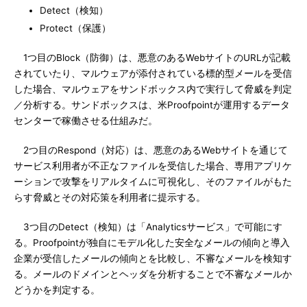
Detect（検知）
Protect（保護）
1つ目のBlock（防御）は、悪意のあるWebサイトのURLが記載
されていたり、マルウェアが添付されている標的型メールを受信
した場合、マルウェアをサンドボックス内で実行して脅威を判定
／分析する。サンドボックスは、米Proofpointが運用するデータ
センターで稼働させる仕組みだ。
2つ目のRespond（対応）は、悪意のあるWebサイトを通じて
サービス利用者が不正なファイルを受信した場合、専用アプリケ
ーションで攻撃をリアルタイムに可視化し、そのファイルがもた
らす脅威とその対応策を利用者に提示する。
3つ目のDetect（検知）は「Analyticsサービス」で可能にす
る。Proofpointが独自にモデル化した安全なメールの傾向と導入
企業が受信したメールの傾向とを比較し、不審なメールを検知す
る。メールのドメインとヘッダを分析することで不審なメールか
どうかを判定する。