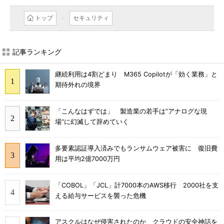
トップ
セキュリティ
記事ランキング
継続利用は4割どまり M365 Copilotが「効く業務」と
期待外れの境界
「こんなはずでは」 製造業の若手は“アナログな現
場”に幻滅して辞めていく
多要素認証導入済みでもランサムウェア被害に 復旧費
用は平均2億7000万円
「COBOL」「JCL」計7000本のAWS移行 2000社を支
える給与サービスを襲った危機
アスクルはなぜ侵害されたのか クラウドの安全神話を