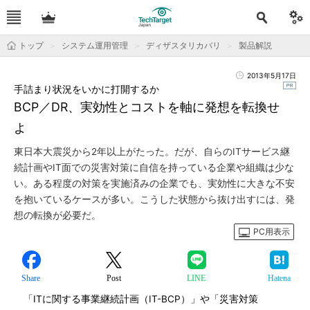
トップ
システム運用管理
ディザスタリカバリ
製品解説
2013年5月17日
手詰まり状況をいかに打開するか
BCP／DR、実効性とコストを軸に発想を転換せ
よ
東日本大震災から2年以上がたった。だが、自らのITサービス継
続計画やIT面での災害対策に自信を持っている企業や組織は少な
い。ある程度の対策を実施済みの企業でも、実効性に大きな不安
を抱いているケースが多い。こうした状態から抜け出すには、発
想の転換が必要だ。
PC用表示
Share
Post
LINE
Hatena
「ITに関する事業継続計画（IT-BCP）」や「災害対策