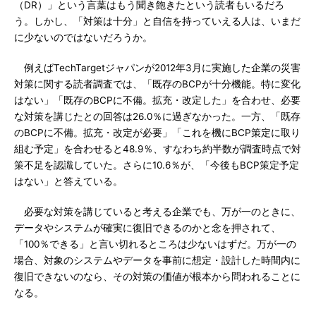
（DR）」という言葉はもう聞き飽きたという読者もいるだろ
う。しかし、「対策は十分」と自信を持っていえる人は、いまだ
に少ないのではないだろうか。
例えばTechTargetジャパンが2012年3月に実施した企業の災害
対策に関する読者調査では、「既存のBCPが十分機能。特に変化
はない」「既存のBCPに不備。拡充・改定した」を合わせ、必要
な対策を講じたとの回答は26.0％に過ぎなかった。一方、「既存
のBCPに不備。拡充・改定が必要」「これを機にBCP策定に取り
組む予定」を合わせると48.9％、すなわち約半数が調査時点で対
策不足を認識していた。さらに10.6％が、「今後もBCP策定予定
はない」と答えている。
必要な対策を講じていると考える企業でも、万が一のときに、
データやシステムが確実に復旧できるのかと念を押されて、
「100％できる」と言い切れるところは少ないはずだ。万が一の
場合、対象のシステムやデータを事前に想定・設計した時間内に
復旧できないのなら、その対策の価値が根本から問われることに
なる。