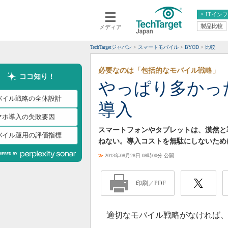
ITイン
製品比較
メディア
クラウド
エンタープライズ
ERP
仮想化
TechTargetジャパン
スマートモバイル
BYOD
比較
データ分析
サーバ＆ストレージ
必要なのは「包括的なモバイル戦略」
CX
スマートモバイル
ココ知り！
やっぱり多かっ
情報系システム
ネットワーク
バイル戦略の全体設計
導入
システム運用管理
マホ導入の失敗要因
スマートフォンやタブレットは、漠然と
バイル運用の評価指標
ねない。導入コストを無駄にしないため
≫
2013年08月28日 08時00分 公開
印刷／PDF
適切なモバイル戦略がなければ、