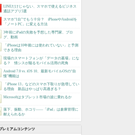
LINEだけじゃない、スマホで使えるビジネス
通話アプリ5選
スマホ“1台”でもう十分？ iPhoneやAndroidを
「ノートPC」に変える方法
3年前にiPadの失敗を予想した専門家、ブロ
グ、動画
「iPhoneは10年後には使われていない」と予測
できる理由
現場のスマートフォンが「データの墓場」にな
る？ 情シスが陥るモバイル活用の死角
Android 7.0 vs. iOS 10、最新モバイルOSの“自
慢”機能は
「iPhone 13」などのスマホ下取りが急増してい
る理由 新品はやっぱり高過ぎる？
Microsoftはタブレット市場の波に乗れるか
落下、振動、ホコリ――「iPad」は倉庫管理に
耐えられるか
プレミアムコンテンツ