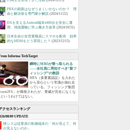
の両立を実現できた理由
(2024/12/25)
PBXの刷新はなぜうまくいかないのか？ 理
由と解決策を専門家が解説
(2024/11/22)
DXを支えるAndroid端末4400台を安全に運
用、鴻池運輸に学ぶ働き方改革
(2024/10/31)
日本生命が全営業職員にスマホを配布 効率
的なMDMをどう実現した？
(2023/12/15)
From Informa TechTarget
瞬時にM365が乗っ取られる
――全社員に周知すべき“新フ
ィッシング”の教訓
MFA（多要素認証）を入れた
から安心という常識が崩れ去
っている。フィッシング集団
ycoon2FA」が摘発されたが、脅威が完全になくな
たというわけではない。
アクセスランキング
026/08/09 UPDATE
情シスは従業員の私物端末の「何が見えて、何
が見えないのか」