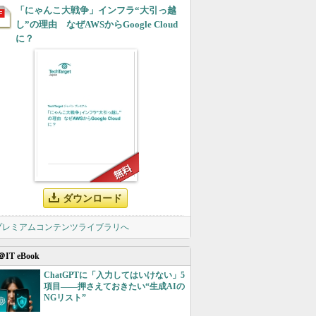
「にゃんこ大戦争」インフラ“大引っ越
し”の理由 なぜAWSからGoogle Cloud
に？
ダウンロード
 プレミアムコンテンツライブラリへ
＠IT eBook
ChatGPTに「入力してはいけない」5
項目――押さえておきたい“生成AIの
NGリスト”