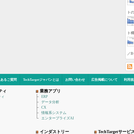
トの
ト構
／B
くあるご質問
TechTargetジャパンとは
お問い合わせ
広告掲載について
利用規
ティ
業務アプリ
ティ
ERP
データ分析
CX
情報系システム
エンタープライズAI
インダストリー
TechTargetサービ