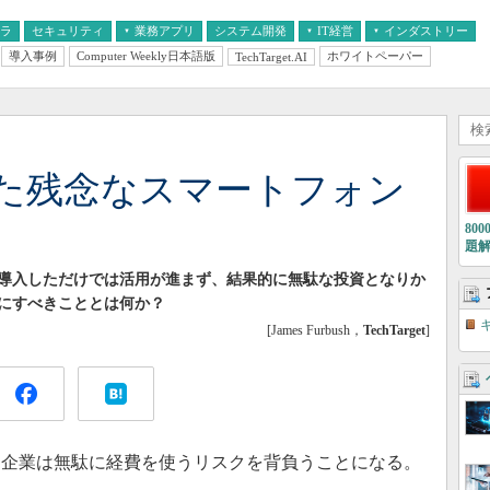
フラ
セキュリティ
業務アプリ
システム開発
IT経営
インダストリー
導入事例
Computer Weekly日本語版
ホワイトペーパー
TechTarget.AI
AI
経営とIT
医療IT
中堅・中小企業とIT
教育IT
た残念なスマートフォン
80
題
導入しただけでは活用が進まず、結果的に無駄な投資となりか
にすべきこととは何か？
[James Furbush，
TechTarget
]
企業は無駄に経費を使うリスクを背負うことになる。