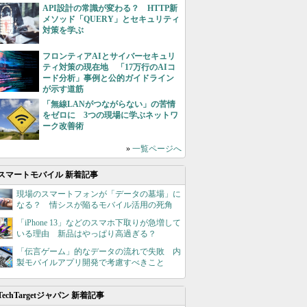
API設計の常識が変わる？ HTTP新
メソッド「QUERY」とセキュリティ
対策を学ぶ
フロンティアAIとサイバーセキュリ
ティ対策の現在地 「17万行のAIコ
ード分析」事例と公的ガイドライン
が示す道筋
「無線LANがつながらない」の苦情
をゼロに 3つの現場に学ぶネットワ
ーク改善術
»
一覧ページへ
スマートモバイル 新着記事
現場のスマートフォンが「データの墓場」に
なる？ 情シスが陥るモバイル活用の死角
「iPhone 13」などのスマホ下取りが急増して
いる理由 新品はやっぱり高過ぎる？
「伝言ゲーム」的なデータの流れで失敗 内
製モバイルアプリ開発で考慮すべきこと
TechTargetジャパン 新着記事