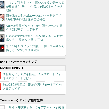
【マンガ付き】ひとり情シス支援の第一人者
が教える”中堅中小企業こそRAGを使うべき
理由”
Uber Eatsに学ぶAIエージェント本番運用術
1万都市の料理画像を自己修復
Azureは限界ギリギリ 絶好調Microsoftを襲
う「GPU不足」の深刻度
IT業界の女性は9割が10年で消える 人材枯
渇を招く“見えない壁”の正体
米「AIキルスイッチ法案」 情シスが今から
備える5つのリスク回避策
ホワイトペーパーランキング
026/08/09 UPDATE
情報漏えいリスクを軽減、法人スマートフォン
導入のポイントとは？
FortiOS 7.6対応版：IPsec VPNリモートアクセ
ス設定ガイド
ITmedia マーケティング新着記事
「サイト内検索」＆「ライブチャット」売れ