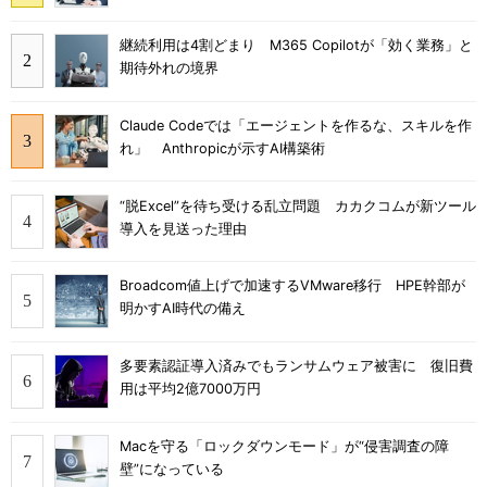
継続利用は4割どまり M365 Copilotが「効く業務」と
期待外れの境界
Claude Codeでは「エージェントを作るな、スキルを作
れ」 Anthropicが示すAI構築術
“脱Excel”を待ち受ける乱立問題 カカクコムが新ツール
導入を見送った理由
Broadcom値上げで加速するVMware移行 HPE幹部が
明かすAI時代の備え
多要素認証導入済みでもランサムウェア被害に 復旧費
用は平均2億7000万円
Macを守る「ロックダウンモード」が“侵害調査の障
壁”になっている