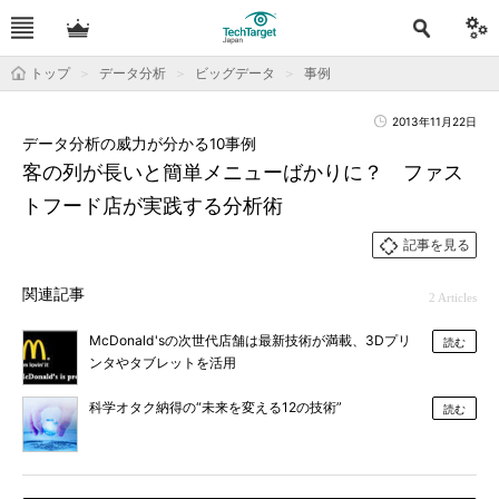
トップ
データ分析
ビッグデータ
事例
2013年11月22日
データ分析の威力が分かる10事例
客の列が長いと簡単メニューばかりに？ ファス
トフード店が実践する分析術
記事を見る
関連記事
2 Articles
McDonald'sの次世代店舗は最新技術が満載、3Dプリ
読む
ンタやタブレットを活用
科学オタク納得の“未来を変える12の技術”
読む