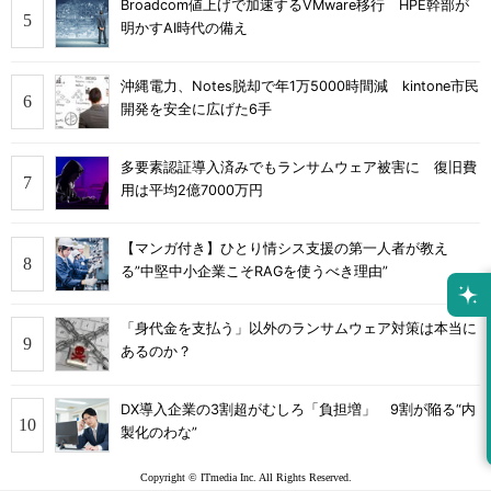
Broadcom値上げで加速するVMware移行 HPE幹部が
明かすAI時代の備え
沖縄電力、Notes脱却で年1万5000時間減 kintone市民
開発を安全に広げた6手
多要素認証導入済みでもランサムウェア被害に 復旧費
用は平均2億7000万円
【マンガ付き】ひとり情シス支援の第一人者が教え
る”中堅中小企業こそRAGを使うべき理由”
「身代金を支払う」以外のランサムウェア対策は本当に
あるのか？
DX導入企業の3割超がむしろ「負担増」 9割が陥る“内
製化のわな”
Copyright © ITmedia Inc. All Rights Reserved.