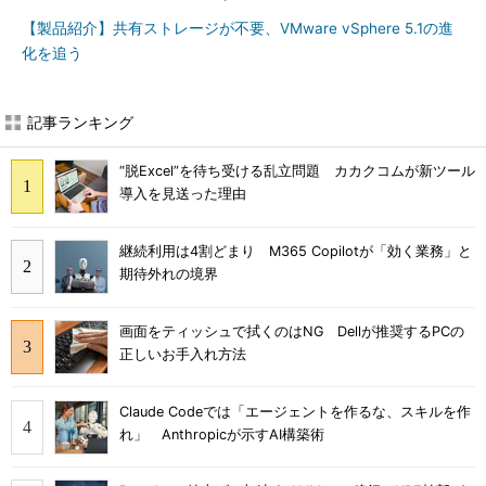
【製品紹介】共有ストレージが不要、VMware vSphere 5.1の進
化を追う
記事ランキング
“脱Excel”を待ち受ける乱立問題 カカクコムが新ツール
導入を見送った理由
継続利用は4割どまり M365 Copilotが「効く業務」と
期待外れの境界
画面をティッシュで拭くのはNG Dellが推奨するPCの
正しいお手入れ方法
Claude Codeでは「エージェントを作るな、スキルを作
れ」 Anthropicが示すAI構築術