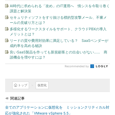
AI時代に求められる「攻め」のIT運用へ 情シスを今取り巻く
課題と解決策
セキュリティソフトをすり抜ける標的型攻撃メール、不審メ
ールの見破り方とは？
多様化するワークスタイルをサポート、クラウドPBXの導入
メリットとは？
リードの質や費用対効果に満足している？ SaaSベンダーが
成約率を高める秘訣
良いSaaS製品を作っても新規顧客との出会いがない…… 商
談機会を増やすには？
Recommended by
トップ
仮想化
関連記事
全てのアプリケーションに仮想化を ミッションクリティカル対
応が強化された「VMware vSphere 5.5」