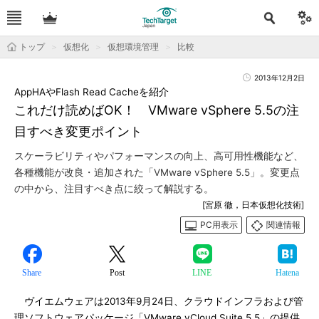
トップ
仮想化
仮想環境管理
比較
2013年12月2日
AppHAやFlash Read Cacheを紹介
これだけ読めばOK！ VMware vSphere 5.5の注
目すべき変更ポイント
スケーラビリティやパフォーマンスの向上、高可用性機能など、
各種機能が改良・追加された「VMware vSphere 5.5」。変更点
の中から、注目すべき点に絞って解説する。
[宮原 徹，日本仮想化技術]
PC用表示
関連情報
Share
Post
LINE
Hatena
ヴイエムウェアは2013年9月24日、クラウドインフラおよび管
理ソフトウェアパッケージ「VMware vCloud Suite 5.5」の提供