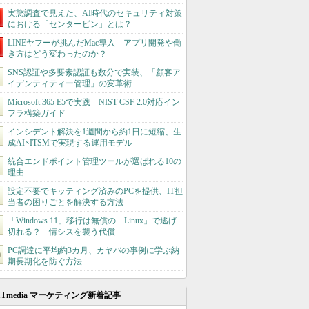
実態調査で見えた、AI時代のセキュリティ対策
における「センターピン」とは？
LINEヤフーが挑んだMac導入 アプリ開発や働
き方はどう変わったのか？
SNS認証や多要素認証も数分で実装、「顧客ア
イデンティティー管理」の変革術
Microsoft 365 E5で実践 NIST CSF 2.0対応イン
フラ構築ガイド
インシデント解決を1週間から約1日に短縮、生
成AI×ITSMで実現する運用モデル
統合エンドポイント管理ツールが選ばれる10の
理由
設定不要でキッティング済みのPCを提供、IT担
当者の困りごとを解決する方法
「Windows 11」移行は無償の「Linux」で逃げ
切れる？ 情シスを襲う代償
PC調達に平均約3カ月、カヤバの事例に学ぶ納
期長期化を防ぐ方法
ITmedia マーケティング新着記事