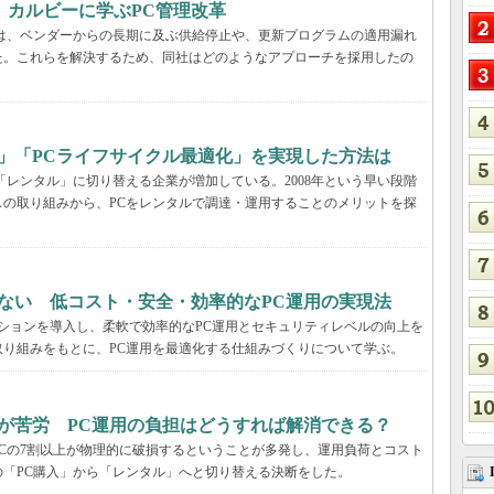
、カルビーに学ぶPC管理改革
ーでは、ベンダーからの長期に及ぶ供給停止や、更新プログラムの適用漏れ
た。これらを解決するため、同社はどのようなアプローチを採用したの
」「PCライフサイクル最適化」を実現した方法は
「レンタル」に切り替える企業が増加している。2008年という早い段階
の取り組みから、PCをレンタルで調達・運用することのメリットを探
ない 低コスト・安全・効率的なPC運用の実現法
ーションを導入し、柔軟で効率的なPC運用とセキュリティレベルの向上を
り組みをもとに、PC運用を最適化する仕組みづくりについて学ぶ。
が苦労 PC運用の負担はどうすれば解消できる？
Cの7割以上が物理的に破損するということが多発し、運用負荷とコスト
「PC購入」から「レンタル」へと切り替える決断をした。