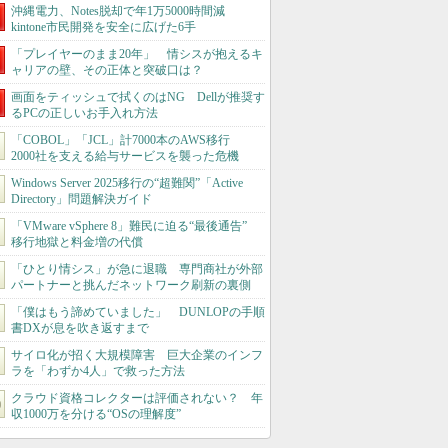
沖縄電力、Notes脱却で年1万5000時間減
kintone市民開発を安全に広げた6手
「プレイヤーのまま20年」 情シスが抱えるキ
ャリアの壁、その正体と突破口は？
画面をティッシュで拭くのはNG Dellが推奨す
るPCの正しいお手入れ方法
「COBOL」「JCL」計7000本のAWS移行
2000社を支える給与サービスを襲った危機
Windows Server 2025移行の“超難関”「Active
Directory」問題解決ガイド
「VMware vSphere 8」難民に迫る“最後通告”
移行地獄と料金増の代償
「ひとり情シス」が急に退職 専門商社が外部
パートナーと挑んだネットワーク刷新の裏側
「僕はもう諦めていました」 DUNLOPの手順
書DXが息を吹き返すまで
サイロ化が招く大規模障害 巨大企業のインフ
ラを「わずか4人」で救った方法
クラウド資格コレクターは評価されない？ 年
収1000万を分ける“OSの理解度”