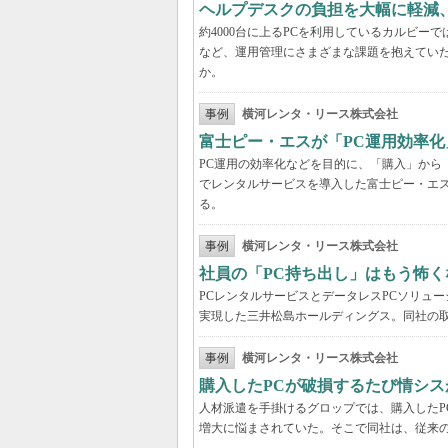
ヘルプデスクの負担を大幅に軽減
約4000台に上るPCを利用しているカルビ
など、運用管理にさまざまな課題を抱えてい
か。
事例
横河レンタ・リース株式会社
富士ピー・エスが「PC運用効率化
PC運用の効率化などを目的に、「購入」から
でレンタルサービスを導入した富士ピー・エス
る。
事例
横河レンタ・リース株式会社
社員の「PC持ち出し」はもう怖く
PCレンタルサービスとデータレスPCソリュ
実現した三井松島ホールディングス。同社の取
事例
横河レンタ・リース株式会社
購入したPCが破損するたび情シス
人材派遣を手掛けるグロップでは、購入したP
増大に悩まされていた。そこで同社は、従来の