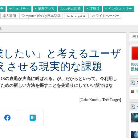
フラ
セキュリティ
業務アプリ
システム開発
IT経営
インダストリー
導入事例
Computer Weekly日本語版
ホワイトペーパー
TechTarget.AI
AI
経営とIT
医療IT
中堅・中小企業とIT
教育IT
説
を卒業したい」と考えるユーザ
えさせる現実的な課題
80
題
このOSの衰退が声高に叫ばれる。が、だからといって、今利用し
るための新しい方法を探すことを先送りにしていい訳ではな
[Gabe Knuth，
TechTarget
]