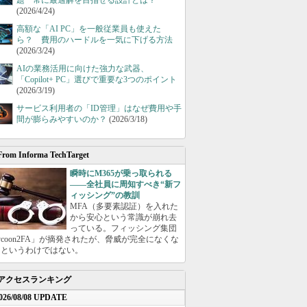
題 常に最適解を目指せる設計とは？
(2026/4/24)
高額な「AI PC」を一般従業員も使えた
ら？ 費用のハードルを一気に下げる方法
(2026/3/24)
AIの業務活用に向けた強力な武器、
「Copilot+ PC」選びで重要な3つのポイント
(2026/3/19)
サービス利用者の「ID管理」はなぜ費用や手
間が膨らみやすいのか？
(2026/3/18)
From Informa TechTarget
瞬時にM365が乗っ取られる
――全社員に周知すべき“新フ
ィッシング”の教訓
MFA（多要素認証）を入れた
から安心という常識が崩れ去
っている。フィッシング集団
ycoon2FA」が摘発されたが、脅威が完全になくな
たというわけではない。
アクセスランキング
026/08/08 UPDATE