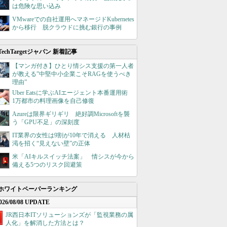
は危険な思い込み
VMwareでの自社運用へマネージドKubernetes
から移行 脱クラウドに挑む銀行の事例
TechTargetジャパン 新着記事
【マンガ付き】ひとり情シス支援の第一人者
が教える”中堅中小企業こそRAGを使うべき
理由”
Uber Eatsに学ぶAIエージェント本番運用術
1万都市の料理画像を自己修復
Azureは限界ギリギリ 絶好調Microsoftを襲
う「GPU不足」の深刻度
IT業界の女性は9割が10年で消える 人材枯
渇を招く“見えない壁”の正体
米「AIキルスイッチ法案」 情シスが今から
備える5つのリスク回避策
ホワイトペーパーランキング
026/08/08 UPDATE
JR西日本ITソリューションズが「監視業務の属
人化」を解消した方法とは？