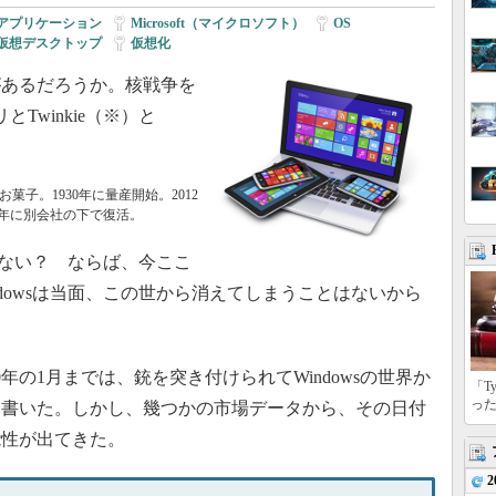
アプリケーション
|
Microsoft（マイクロソフト）
|
OS
|
仮想デスクトップ
|
仮想化
あるだろうか。核戦争を
Twinkie（※）と
お菓子。1930年に量産開始。2012
3年に別会社の下で復活。
がない？ ならば、今ここ
dowsは当面、この世から消えてしまうことはないから
年の1月までは、銃を突き付けられてWindowsの世界か
「T
っ
と書いた。しかし、幾つかの市場データから、その日付
能性が出てきた。
2