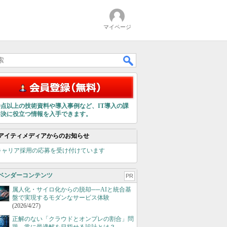
マイページ
00点以上の技術資料や導入事例など、IT導入の課
解決に役立つ情報を入手できます。
アイティメディアからのお知らせ
キャリア採用の応募を受け付けています
ベンダーコンテンツ
PR
属人化・サイロ化からの脱却──AIと統合基
盤で実現するモダンなサービス体験
(2026/4/27)
正解のない「クラウドとオンプレの割合」問