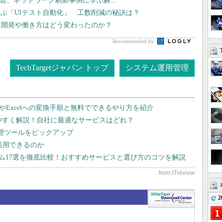
線が逼迫、ネットワーク刷新事例に学ぶ解...
ぶ「UIテスト自動化」 工数削減の秘訣は？
プリ開発や働き方はどう変わったのか？
Recommended by
TechTargetジャパン トップ
システム運用管理
dやExcelへの変換手順と無料でできるやり方を紹介
りやすく解説！自社に最適なサービスはどれ？
管理ツールをピックアップ
で活用できるのか
テム17選を徹底比較！おすすめサービスと選び方のコツを解説
2