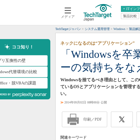
ITイン
製品比較
メディア
クラウド
エンタープライズ
ERP
仮想化
TechTargetジャパン
システム運用管理
Windows
製品解
データ分析
サーバ＆ストレージ
ネックになるのは“アプリケーション”
CX
スマートモバイル
ココ知り！
「Windows
情報系システム
ネットワーク
プリ互換性の壁
ーの気持ちをな
システム運用管理
ndows代替環境の比較
Windowsを捨てるべき理由として、
ffice・脱VBAの課題
ているOSとアプリケーションを管理す
い。
≫
2014年09月02日 08時00分 公開
印刷／PDF
関連キーワード