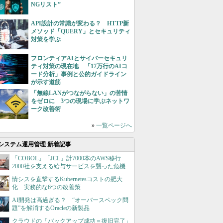
NGリスト”
API設計の常識が変わる？ HTTP新
メソッド「QUERY」とセキュリティ
対策を学ぶ
フロンティアAIとサイバーセキュリ
ティ対策の現在地 「17万行のAIコ
ード分析」事例と公的ガイドライン
が示す道筋
「無線LANがつながらない」の苦情
をゼロに 3つの現場に学ぶネットワ
ーク改善術
»
一覧ページへ
システム運用管理 新着記事
「COBOL」「JCL」計7000本のAWS移行
2000社を支える給与サービスを襲った危機
情シスを直撃するKubernetesコストの肥大
化 実務的な6つの改善策
AI開発は高過ぎる？ “オーバースペック問
題”を解消するOracleの新製品
クラウドの「バックアップ成功＝復旧完了」