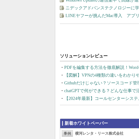
Windows Updateの通信集中で回
ニデックアドバンステクノロジーに学
LINEヤフーが挑んだMac導入 ア
PDFを編集する方法を徹底解説！Wor
【図解】VPNの4種類の違いをわか
Githubだけじゃない？ソースコード
chatGPTで何ができる？どんな仕事
【2024年最新】コールセンターシス
新着ホワイトペーパー
事例
横河レンタ・リース株式会社