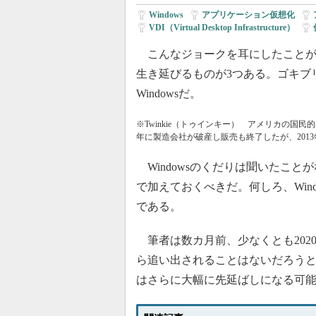
Windows
|
アプリケーション仮想化
|
VDI（Virtual Desktop Infrastructure）
|
こんなジョークを耳にしたことが
生き延びるものが3つある。ゴキブリと
Windowsだ。
※Twinkie（トゥインキー） アメリカの国民的
年に製造会社が破産し販売も終了したが、201
Windowsのくだりは聞いたこと
で加えておくべきだ。何しろ、Win
である。
筆者は数カ月前、少なくとも2020
ら追い出されることはないだろう
はさらに大幅に先延ばしになる可