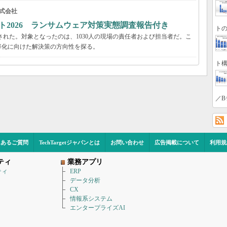
式会社
ト2026 ランサムウェア対策実態調査報告付き
トの
された。対象となったのは、1030人の現場の責任者および担当者だ。こ
率化に向けた解決策の方向性を探る。
ト構
／B
くあるご質問
TechTargetジャパンとは
お問い合わせ
広告掲載について
利用規
ティ
業務アプリ
ティ
ERP
データ分析
CX
情報系システム
エンタープライズAI