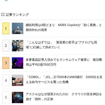
記事ランキング
継続利用は4割どまり M365 Copilotが「効く業務」と
期待外れの境界
「こんなはずでは」 製造業の若手は“アナログな現
場”に幻滅して辞めていく
多要素認証導入済みでもランサムウェア被害に 復旧費
用は平均2億7000万円
「COBOL」「JCL」計7000本のAWS移行 2000社を支
える給与サービスを襲った危機
アスクルはなぜ侵害されたのか クラウドの安全神話を
崩す「例外」の正体