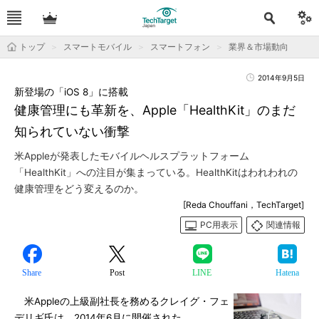
トップ
スマートモバイル
スマートフォン
業界＆市場動向
2014年9月5日
新登場の「iOS 8」に搭載
健康管理にも革新を、Apple「HealthKit」のまだ
知られていない衝撃
米Appleが発表したモバイルヘルスプラットフォーム
「HealthKit」への注目が集まっている。HealthKitはわれわれの
健康管理をどう変えるのか。
[Reda Chouffani，TechTarget]
PC用表示
関連情報
Share
Post
LINE
Hatena
米Appleの上級副社長を務めるクレイグ・フェ
デリギ氏は、2014年6月に開催された